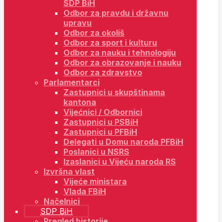
SDP BiH
Odbor za pravdu i državnu
upravu
Odbor za okoliš
Odbor za sport i kulturu
Odbor za nauku i tehnologiju
Odbor za obrazovanje i nauku
Odbor za zdravstvo
Parlamentarci
Zastupnici u skupštinama
kantona
Vijećnici / Odbornici
Zastupnici u PSBiH
Zastupnici u PFBiH
Delegati u Domu naroda PFBiH
Poslanici u NSRS
Izaslanici u Vijeću naroda RS
Izvršna vlast
Vijeće ministara
Vlada FBiH
Načelnici
SDP BiH
Pregled historije