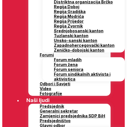
Distriktna organizacija Brčko
Regija Doboj
Regija Gradiška
Regija Modriča
Regija Prijedor
Regija Zvornik
Srednjobosanski kanton
Tuzlanski kanton
Unsko-sanski kanton
Zapadnohercegovački kanton
Zeničko-dobojski kanton
Forumi
Forum mladih
Forum žena
Forum seniora
Forum sindikalnih aktivista i
aktivistica
Odbori i Savjeti
Video
Fotografije
Naši ljudi
Predsjednik
Generalni sekretar
Zamjenici predsjednika SDP BiH
Predsjedništvo
Glavni odbor