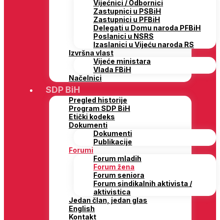
Vijećnici / Odbornici
Zastupnici u PSBiH
Zastupnici u PFBiH
Delegati u Domu naroda PFBiH
Poslanici u NSRS
Izaslanici u Vijeću naroda RS
Izvršna vlast
Vijeće ministara
Vlada FBiH
Načelnici
SDP BiH
Pregled historije
Program SDP BiH
Etički kodeks
Dokumenti
Dokumenti
Publikacije
Forumi
Forum mladih
Forum žena
Forum seniora
Forum sindikalnih aktivista /
aktivistica
Jedan član, jedan glas
English
Kontakt