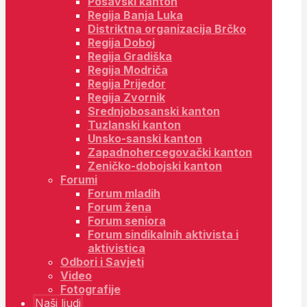
Posavski kanton
Regija Banja Luka
Distriktna organizacija Brčko
Regija Doboj
Regija Gradiška
Regija Modriča
Regija Prijedor
Regija Zvornik
Srednjobosanski kanton
Tuzlanski kanton
Unsko-sanski kanton
Zapadnohercegovački kanton
Zeničko-dobojski kanton
Forumi
Forum mladih
Forum žena
Forum seniora
Forum sindikalnih aktivista i
aktivistica
Odbori i Savjeti
Video
Fotografije
Naši ljudi