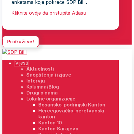
anketama koje pokreće SDP BiH.
Kliknite ovdje da pristupite Atlasu
Pridruži se!
Vijesti
Aktuelnosti
Saopštenja i izjave
Intervju
Kolumna/Blog
Drugi o nama
Lokalne organizacije
Bosansko-podrinjski Kanton
Hercegovačko-neretvanski
kanton
Kanton 10
Kanton Sarajevo