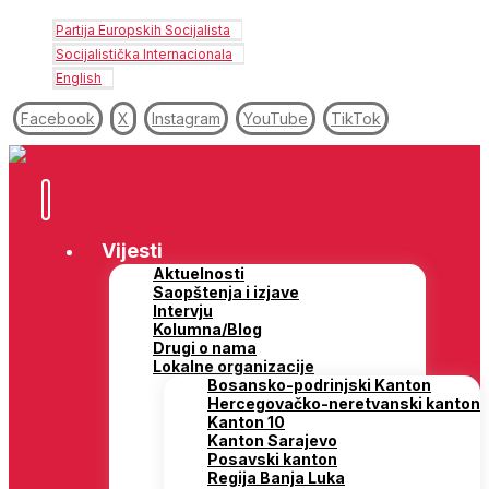
Partija Europskih Socijalista
Socijalistička Internacionala
English
Facebook
X
Instagram
YouTube
TikTok
Vijesti
Aktuelnosti
Saopštenja i izjave
Intervju
Kolumna/Blog
Drugi o nama
Lokalne organizacije
Bosansko-podrinjski Kanton
Hercegovačko-neretvanski kanton
Kanton 10
Kanton Sarajevo
Posavski kanton
Regija Banja Luka