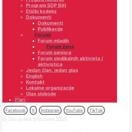
Program SDP BiH
Etički kodeks
Dokumenti
Dokumenti
Publikacije
Forumi
Forum mladih
Forum žena
Forum seniora
Forum sindikalnih aktivista /
aktivistica
Jedan član, jedan glas
English
Kontakt
Lokalne organizacije
Glas slobode
Plan
Facebook
X
Instagram
YouTube
TikTok
© Sva prava pridržana 2026