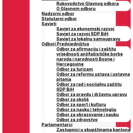
Rukovodstvo Glavnog odbora
O Glavnom odboru
Nadzorni odbor
Statutarni odbor
Savjeti
Savjet za ekonomski razvoj
Savjet za razvoj SDP BiH
Savjet za lokalnu samoupravu
Odbori Predsjedništva
Odbor za afirmaciju i zaštitu
vrijednosti antifašističke borbe
naroda i narodnosti Bosne i
Hercegovine
Odbor za turizam
Odbor za reformu ustava i ustavna
pitanja
Odbor za rad i socijalnu zaštitu
SDP BiH
Odbor za pravdu i državnu upravu
Odbor za okoliš
Odbor za sport i kulturu
Odbor za nauku i tehnologiju
Odbor za obrazovanje i nauku
Odbor za zdravstvo
Parlamentarci
Zastupnici u skupštinama kantona