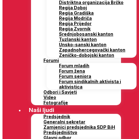
Distriktna organizacija Brčko
Regija Doboj
Regija Gradiška
Regija Modriča
Regija Prijedor
Regija Zvornik
Srednjobosanski kanton
Tuzlanski kanton
Unsko-sanski kanton
Zapadnohercegovački kanton
Zeničko-dobojski kanton
Forumi
Forum mladih
Forum žena
Forum seniora
Forum sindikalnih aktivista i
aktivistica
Odbori i Savjeti
Video
Fotografije
Naši ljudi
Predsjednik
Generalni sekretar
Zamjenici predsjednika SDP BiH
Predsjedništvo
Glavni odbor