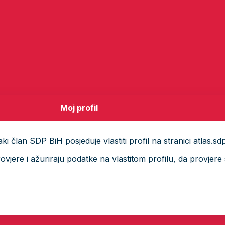
Moj profil
i član SDP BiH posjeduje vlastiti profil na stranici atlas.sd
ere i ažuriraju podatke na vlastitom profilu, da provjere s