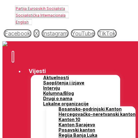
Partija Europskih Socijalista
Socijalistička Internacionala
English
Facebook
X
Instagram
YouTube
TikTok
Vijesti
Aktuelnosti
Saopštenja i izjave
Intervju
Kolumna/Blog
Drugi o nama
Lokalne organizacije
Bosansko-podrinjski Kanton
Hercegovačko-neretvanski kanton
Kanton 10
Kanton Sarajevo
Posavski kanton
Regija Banja Luka