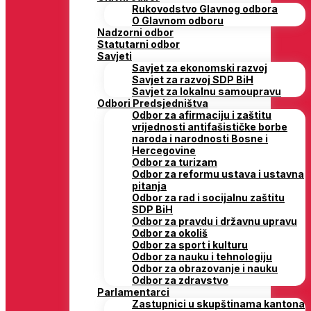
Rukovodstvo Glavnog odbora
O Glavnom odboru
Nadzorni odbor
Statutarni odbor
Savjeti
Savjet za ekonomski razvoj
Savjet za razvoj SDP BiH
Savjet za lokalnu samoupravu
Odbori Predsjedništva
Odbor za afirmaciju i zaštitu
vrijednosti antifašističke borbe
naroda i narodnosti Bosne i
Hercegovine
Odbor za turizam
Odbor za reformu ustava i ustavna
pitanja
Odbor za rad i socijalnu zaštitu
SDP BiH
Odbor za pravdu i državnu upravu
Odbor za okoliš
Odbor za sport i kulturu
Odbor za nauku i tehnologiju
Odbor za obrazovanje i nauku
Odbor za zdravstvo
Parlamentarci
Zastupnici u skupštinama kantona