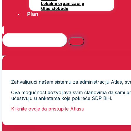
Lokalne organizacije
Glas slobode
Plan
Zahvaljujući našem sistemu za administraciju Atlas, svak
Ova mogućnost dozvoljava svim članovima da sami provj
učestvuju u anketama koje pokreće SDP BiH.
Kliknite ovdje da pristupite Atlasu