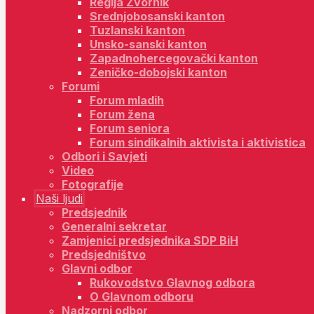
Regija Zvornik
Srednjobosanski kanton
Tuzlanski kanton
Unsko-sanski kanton
Zapadnohercegovački kanton
Zeničko-dobojski kanton
Forumi
Forum mladih
Forum žena
Forum seniora
Forum sindikalnih aktivista i aktivistica
Odbori i Savjeti
Video
Fotografije
Naši ljudi
Predsjednik
Generalni sekretar
Zamjenici predsjednika SDP BiH
Predsjedništvo
Glavni odbor
Rukovodstvo Glavnog odbora
O Glavnom odboru
Nadzorni odbor