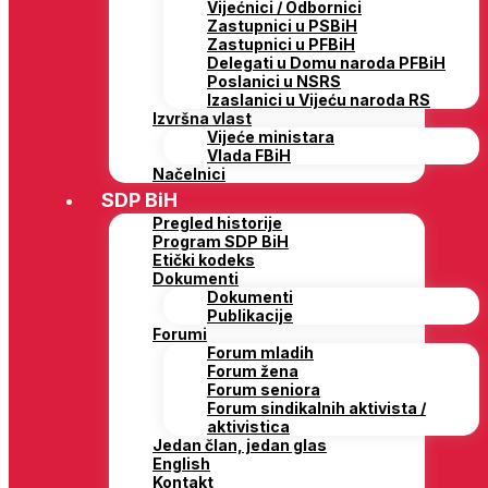
Vijećnici / Odbornici
Zastupnici u PSBiH
Zastupnici u PFBiH
Delegati u Domu naroda PFBiH
Poslanici u NSRS
Izaslanici u Vijeću naroda RS
Izvršna vlast
Vijeće ministara
Vlada FBiH
Načelnici
SDP BiH
Pregled historije
Program SDP BiH
Etički kodeks
Dokumenti
Dokumenti
Publikacije
Forumi
Forum mladih
Forum žena
Forum seniora
Forum sindikalnih aktivista /
aktivistica
Jedan član, jedan glas
English
Kontakt