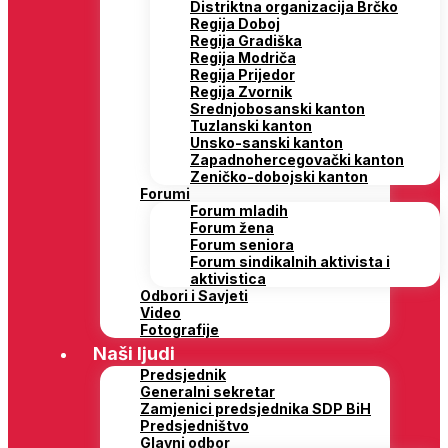
Distriktna organizacija Brčko
Regija Doboj
Regija Gradiška
Regija Modriča
Regija Prijedor
Regija Zvornik
Srednjobosanski kanton
Tuzlanski kanton
Unsko-sanski kanton
Zapadnohercegovački kanton
Zeničko-dobojski kanton
Forumi
Forum mladih
Forum žena
Forum seniora
Forum sindikalnih aktivista i
aktivistica
Odbori i Savjeti
Video
Fotografije
Naši ljudi
Predsjednik
Generalni sekretar
Zamjenici predsjednika SDP BiH
Predsjedništvo
Glavni odbor