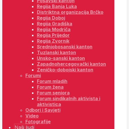
Posavski kanton
Regija Banja Luka
Distriktna organizacija Brčko
Regija Doboj
Regija Gradiška
Regija Modriča
Regija Prijedor
Regija Zvornik
Srednjobosanski kanton
Tuzlanski kanton
Unsko-sanski kanton
Zapadnohercegovački kanton
Zeničko-dobojski kanton
Forumi
Forum mladih
Forum žena
Forum seniora
Forum sindikalnih aktivista i
aktivistica
Odbori i Savjeti
Video
Fotografije
Naši ljudi