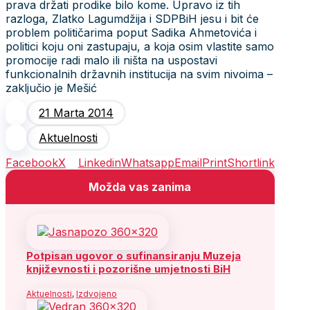
prava držati prodike bilo kome. Upravo iz tih
razloga, Zlatko Lagumdžija i SDPBiH jesu i bit će
problem političarima poput Sadika Ahmetovića i
politici koju oni zastupaju, a koja osim vlastite samo
promocije radi malo ili ništa na uspostavi
funkcionalnih državnih institucija na svim nivoima –
zaključio je Mešić
21 Marta 2014
Aktuelnosti
Facebook
X
Linkedin
Whatsapp
Email
Print
Shortlink
Možda vas zanima
Potpisan ugovor o sufinansiranju Muzeja
književnosti i pozorišne umjetnosti BiH
Aktuelnosti
,
Izdvojeno