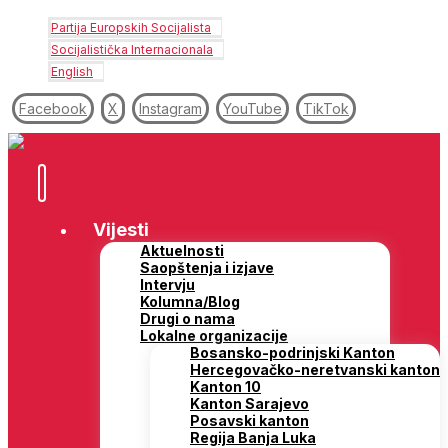
Partija Europskih Socijalista
Socijalistička Internacionala
English
Facebook
X
Instagram
YouTube
TikTok
Vijesti
Aktuelnosti
Saopštenja i izjave
Intervju
Kolumna/Blog
Drugi o nama
Lokalne organizacije
Bosansko-podrinjski Kanton
Hercegovačko-neretvanski kanton
Kanton 10
Kanton Sarajevo
Posavski kanton
Regija Banja Luka