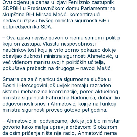
Ovu ocjenu je danas u izjavi Feni iznio zastupnik
SDPBiH u Predstavničkom domu Parlamentarne
skupštine BiH Mirsad Mešić, komentirajući
nedavnu izjavu bivšeg ministra sigurnosti BiH i
potpredsjednika SDA.
– Ova izjava najviše govori o njemu samom i politici
koju on zastupa. Vlastitu nesposobnost i
neučinkovitost koju je vrlo zorno pokazao dok je
obavljao dužnost ministra sigurnosti Ahmetović, u
već viđenom maniru svojih političkih učitelja,
pokušava prebaciti na drugoga – navodi Mešić.
Smatra da za činjenicu da sigurnosne službe u
Bosni i Hercegovini još uvijek nemaju razrađen
sistem i mehanizme koordinacije, pored aktuelnog
ministra sigurnosti Fahrudina Radončića, dobar dio
odgovornosti snosi i Ahmetović, koji je na funkciji
ministra sigurnosti proveo gotovo pet godina.
– Ahmetović je, podsjećamo, dok je još bio ministar
govorio kako mafija upravlja državom: S obzirom
da osim pričanja ništa nije radio, Ahmetović nema