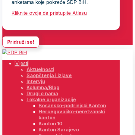
anketama koje pokreće SDP BiH.
Kliknite ovdje da pristupite Atlasu
Pridruži se!
Vijesti
Aktuelnosti
Saopštenja i izjave
Intervju
Kolumna/Blog
Drugi o nama
Lokalne organizacije
Bosansko-podrinjski Kanton
Hercegovačko-neretvanski
kanton
Kanton 10
Kanton Sarajevo