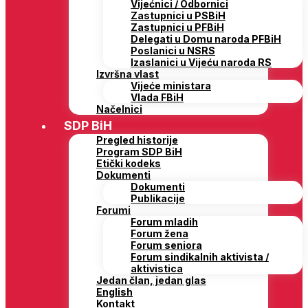
Vijećnici / Odbornici
Zastupnici u PSBiH
Zastupnici u PFBiH
Delegati u Domu naroda PFBiH
Poslanici u NSRS
Izaslanici u Vijeću naroda RS
Izvršna vlast
Vijeće ministara
Vlada FBiH
Načelnici
SDP BiH
Pregled historije
Program SDP BiH
Etički kodeks
Dokumenti
Dokumenti
Publikacije
Forumi
Forum mladih
Forum žena
Forum seniora
Forum sindikalnih aktivista /
aktivistica
Jedan član, jedan glas
English
Kontakt