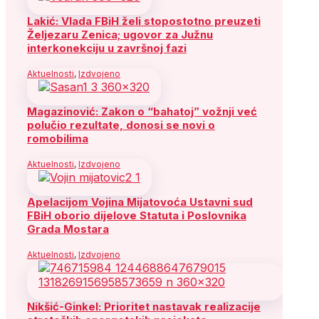
Lakić: Vlada FBiH želi stopostotno preuzeti
Željezaru Zenica; ugovor za Južnu
interkonekciju u završnoj fazi
Aktuelnosti
,
Izdvojeno
Magazinović: Zakon o “bahatoj” vožnji već
polučio rezultate, donosi se novi o
romobilima
Aktuelnosti
,
Izdvojeno
Apelacijom Vojina Mijatovoća Ustavni sud
FBiH oborio dijelove Statuta i Poslovnika
Grada Mostara
Aktuelnosti
,
Izdvojeno
Nikšić-Ginkel: Prioritet nastavak realizacije