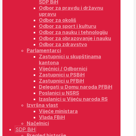
SDP BiH
Odbor za pravdu i državnu
upravu
Odbor za okoliš
Odbor za sport i kulturu
Odbor za nauku i tehnologiju
Odbor za obrazovanje i nauku
Odbor za zdravstvo
Parlamentarci
Zastupnici u skupštinama
kantona
Vijećnici / Odbornici
Zastupnici u PSBiH
Zastupnici u PFBiH
Delegati u Domu naroda PFBiH
Poslanici u NSRS
Izaslanici u Vijeću naroda RS
Izvršna vlast
Vijeće ministara
Vlada FBiH
Načelnici
SDP BiH
Pregled historije