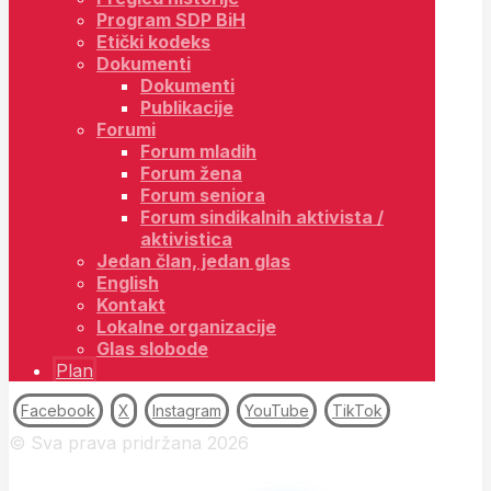
Program SDP BiH
Etički kodeks
Dokumenti
Dokumenti
Publikacije
Forumi
Forum mladih
Forum žena
Forum seniora
Forum sindikalnih aktivista /
aktivistica
Jedan član, jedan glas
English
Kontakt
Lokalne organizacije
Glas slobode
Plan
Facebook
X
Instagram
YouTube
TikTok
© Sva prava pridržana 2026