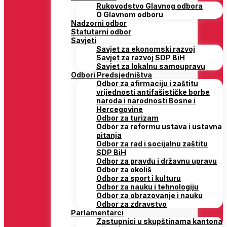
Rukovodstvo Glavnog odbora
O Glavnom odboru
Nadzorni odbor
Statutarni odbor
Savjeti
Savjet za ekonomski razvoj
Savjet za razvoj SDP BiH
Savjet za lokalnu samoupravu
Odbori Predsjedništva
Odbor za afirmaciju i zaštitu
vrijednosti antifašističke borbe
naroda i narodnosti Bosne i
Hercegovine
Odbor za turizam
Odbor za reformu ustava i ustavna
pitanja
Odbor za rad i socijalnu zaštitu
SDP BiH
Odbor za pravdu i državnu upravu
Odbor za okoliš
Odbor za sport i kulturu
Odbor za nauku i tehnologiju
Odbor za obrazovanje i nauku
Odbor za zdravstvo
Parlamentarci
Zastupnici u skupštinama kantona