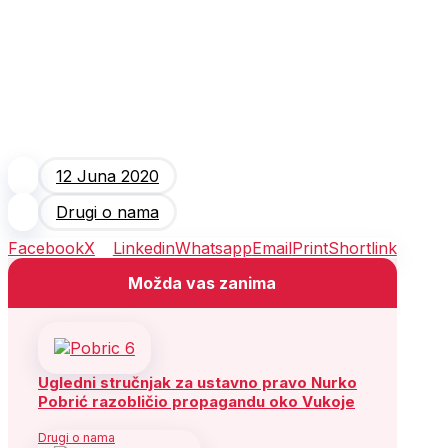
12 Juna 2020
Drugi o nama
Facebook
X
Linkedin
Whatsapp
Email
Print
Shortlink
Možda vas zanima
Ugledni stručnjak za ustavno pravo Nurko
Pobrić razobličio propagandu oko Vukoje
Drugi o nama