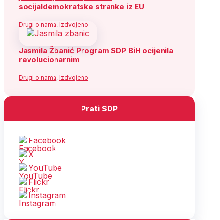
socijaldemokratske stranke iz EU
Drugi o nama
,
Izdvojeno
Jasmila Žbanić Program SDP BiH ocijenila
revolucionarnim
Drugi o nama
,
Izdvojeno
Prati SDP
Facebook
X
YouTube
Flickr
Instagram