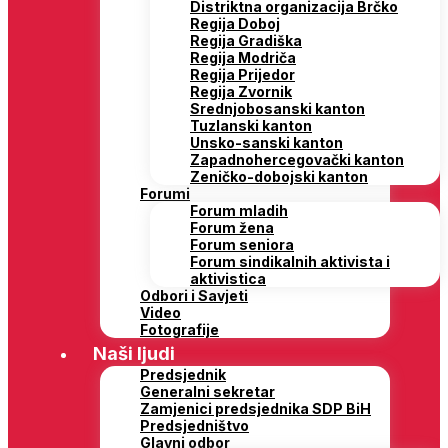
Distriktna organizacija Brčko
Regija Doboj
Regija Gradiška
Regija Modriča
Regija Prijedor
Regija Zvornik
Srednjobosanski kanton
Tuzlanski kanton
Unsko-sanski kanton
Zapadnohercegovački kanton
Zeničko-dobojski kanton
Forumi
Forum mladih
Forum žena
Forum seniora
Forum sindikalnih aktivista i
aktivistica
Odbori i Savjeti
Video
Fotografije
Naši ljudi
Predsjednik
Generalni sekretar
Zamjenici predsjednika SDP BiH
Predsjedništvo
Glavni odbor