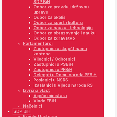
SDP BiH
Odbor za pravdu i državnu
upravu
Odbor za okoliš
Odbor za sport i kulturu
Odbor za nauku i tehnologiju
Odbor za obrazovanje i nauku
Odbor za zdravstvo
Parlamentarci
Zastupnici u skupštinama
kantona
Vijećnici / Odbornici
Zastupnici u PSBiH
Zastupnici u PFBiH
Delegati u Domu naroda PFBiH
Poslanici u NSRS
Izaslanici u Vijeću naroda RS
Izvršna vlast
Vijeće ministara
Vlada FBiH
Načelnici
SDP BiH
Pregled historije