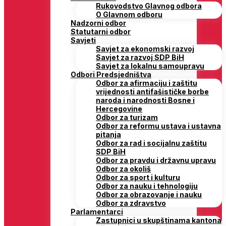
Rukovodstvo Glavnog odbora
O Glavnom odboru
Nadzorni odbor
Statutarni odbor
Savjeti
Savjet za ekonomski razvoj
Savjet za razvoj SDP BiH
Savjet za lokalnu samoupravu
Odbori Predsjedništva
Odbor za afirmaciju i zaštitu
vrijednosti antifašističke borbe
naroda i narodnosti Bosne i
Hercegovine
Odbor za turizam
Odbor za reformu ustava i ustavna
pitanja
Odbor za rad i socijalnu zaštitu
SDP BiH
Odbor za pravdu i državnu upravu
Odbor za okoliš
Odbor za sport i kulturu
Odbor za nauku i tehnologiju
Odbor za obrazovanje i nauku
Odbor za zdravstvo
Parlamentarci
Zastupnici u skupštinama kantona