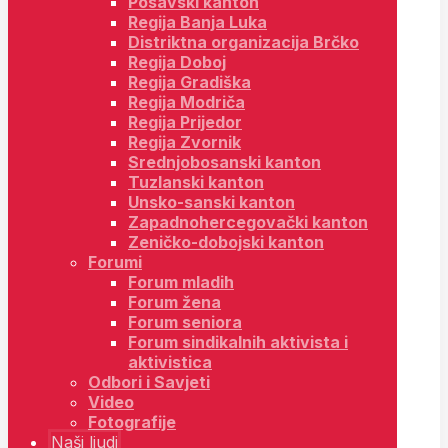
Posavski kanton
Regija Banja Luka
Distriktna organizacija Brčko
Regija Doboj
Regija Gradiška
Regija Modriča
Regija Prijedor
Regija Zvornik
Srednjobosanski kanton
Tuzlanski kanton
Unsko-sanski kanton
Zapadnohercegovački kanton
Zeničko-dobojski kanton
Forumi
Forum mladih
Forum žena
Forum seniora
Forum sindikalnih aktivista i
aktivistica
Odbori i Savjeti
Video
Fotografije
Naši ljudi