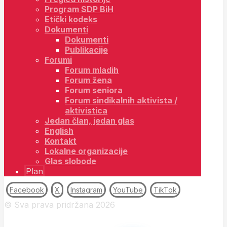
Program SDP BiH
Etički kodeks
Dokumenti
Dokumenti
Publikacije
Forumi
Forum mladih
Forum žena
Forum seniora
Forum sindikalnih aktivista /
aktivistica
Jedan član, jedan glas
English
Kontakt
Lokalne organizacije
Glas slobode
Plan
Facebook
X
Instagram
YouTube
TikTok
© Sva prava pridržana 2026