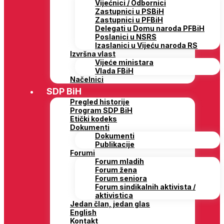
Vijećnici / Odbornici
Zastupnici u PSBiH
Zastupnici u PFBiH
Delegati u Domu naroda PFBiH
Poslanici u NSRS
Izaslanici u Vijeću naroda RS
Izvršna vlast
Vijeće ministara
Vlada FBiH
Načelnici
SDP BiH
Pregled historije
Program SDP BiH
Etički kodeks
Dokumenti
Dokumenti
Publikacije
Forumi
Forum mladih
Forum žena
Forum seniora
Forum sindikalnih aktivista /
aktivistica
Jedan član, jedan glas
English
Kontakt