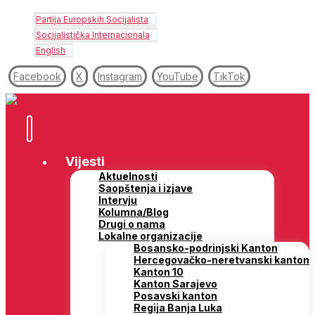
Partija Europskih Socijalista
Socijalistička Internacionala
English
Facebook
X
Instagram
YouTube
TikTok
Vijesti
Aktuelnosti
Saopštenja i izjave
Intervju
Kolumna/Blog
Drugi o nama
Lokalne organizacije
Bosansko-podrinjski Kanton
Hercegovačko-neretvanski kanton
Kanton 10
Kanton Sarajevo
Posavski kanton
Regija Banja Luka