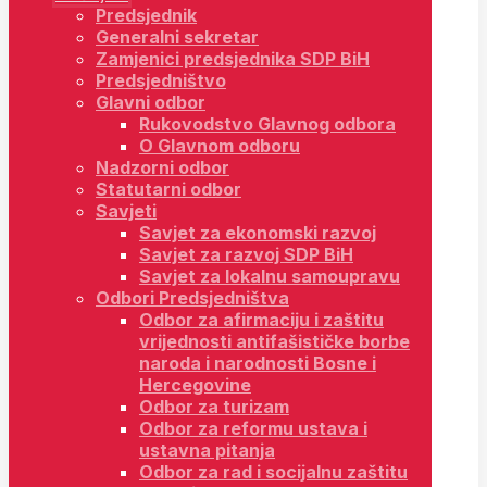
Predsjednik
Generalni sekretar
Zamjenici predsjednika SDP BiH
Predsjedništvo
Glavni odbor
Rukovodstvo Glavnog odbora
O Glavnom odboru
Nadzorni odbor
Statutarni odbor
Savjeti
Savjet za ekonomski razvoj
Savjet za razvoj SDP BiH
Savjet za lokalnu samoupravu
Odbori Predsjedništva
Odbor za afirmaciju i zaštitu
vrijednosti antifašističke borbe
naroda i narodnosti Bosne i
Hercegovine
Odbor za turizam
Odbor za reformu ustava i
ustavna pitanja
Odbor za rad i socijalnu zaštitu