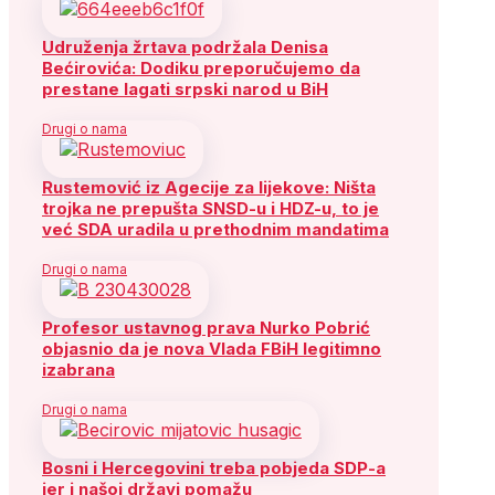
Udruženja žrtava podržala Denisa
Bećirovića: Dodiku preporučujemo da
prestane lagati srpski narod u BiH
Drugi o nama
Rustemović iz Agecije za lijekove: Ništa
trojka ne prepušta SNSD-u i HDZ-u, to je
već SDA uradila u prethodnim mandatima
Drugi o nama
Profesor ustavnog prava Nurko Pobrić
objasnio da je nova Vlada FBiH legitimno
izabrana
Drugi o nama
Bosni i Hercegovini treba pobjeda SDP-a
jer i našoj državi pomažu