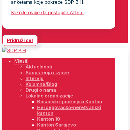
anketama koje pokreće SDP BiH.
Kliknite ovdje da pristupite Atlasu
Pridruži se!
Vijesti
Aktuelnosti
Saopštenja i izjave
Intervju
Kolumna/Blog
Drugi o nama
Lokalne organizacije
Bosansko-podrinjski Kanton
Hercegovačko-neretvanski
kanton
Kanton 10
Kanton Sarajevo