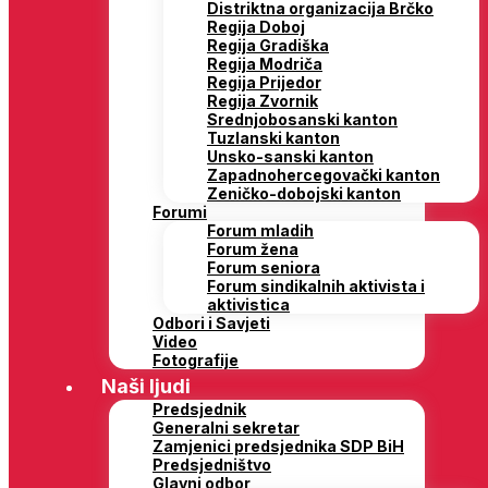
Distriktna organizacija Brčko
Regija Doboj
Regija Gradiška
Regija Modriča
Regija Prijedor
Regija Zvornik
Srednjobosanski kanton
Tuzlanski kanton
Unsko-sanski kanton
Zapadnohercegovački kanton
Zeničko-dobojski kanton
Forumi
Forum mladih
Forum žena
Forum seniora
Forum sindikalnih aktivista i
aktivistica
Odbori i Savjeti
Video
Fotografije
Naši ljudi
Predsjednik
Generalni sekretar
Zamjenici predsjednika SDP BiH
Predsjedništvo
Glavni odbor