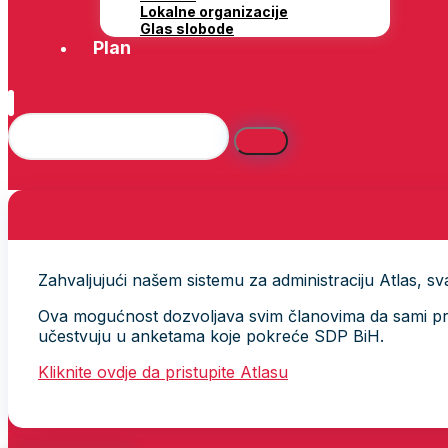
Lokalne organizacije
Glas slobode
Plan
Zahvaljujući našem sistemu za administraciju Atlas, svak
Ova mogućnost dozvoljava svim članovima da sami provj
učestvuju u anketama koje pokreće SDP BiH.
Kliknite ovdje da pristupite Atlasu