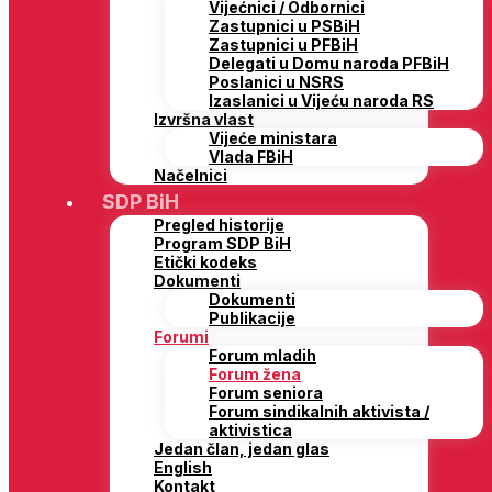
Vijećnici / Odbornici
Zastupnici u PSBiH
Zastupnici u PFBiH
Delegati u Domu naroda PFBiH
Poslanici u NSRS
Izaslanici u Vijeću naroda RS
Izvršna vlast
Vijeće ministara
Vlada FBiH
Načelnici
SDP BiH
Pregled historije
Program SDP BiH
Etički kodeks
Dokumenti
Dokumenti
Publikacije
Forumi
Forum mladih
Forum žena
Forum seniora
Forum sindikalnih aktivista /
aktivistica
Jedan član, jedan glas
English
Kontakt