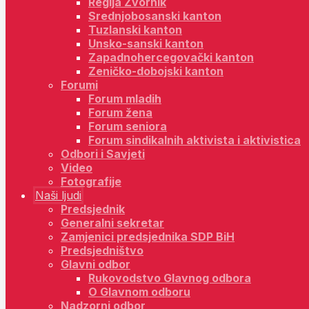
Regija Zvornik
Srednjobosanski kanton
Tuzlanski kanton
Unsko-sanski kanton
Zapadnohercegovački kanton
Zeničko-dobojski kanton
Forumi
Forum mladih
Forum žena
Forum seniora
Forum sindikalnih aktivista i aktivistica
Odbori i Savjeti
Video
Fotografije
Naši ljudi
Predsjednik
Generalni sekretar
Zamjenici predsjednika SDP BiH
Predsjedništvo
Glavni odbor
Rukovodstvo Glavnog odbora
O Glavnom odboru
Nadzorni odbor