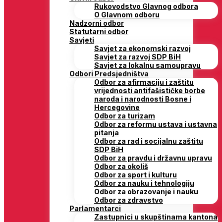
Rukovodstvo Glavnog odbora
O Glavnom odboru
Nadzorni odbor
Statutarni odbor
Savjeti
Savjet za ekonomski razvoj
Savjet za razvoj SDP BiH
Savjet za lokalnu samoupravu
Odbori Predsjedništva
Odbor za afirmaciju i zaštitu
vrijednosti antifašističke borbe
naroda i narodnosti Bosne i
Hercegovine
Odbor za turizam
Odbor za reformu ustava i ustavna
pitanja
Odbor za rad i socijalnu zaštitu
SDP BiH
Odbor za pravdu i državnu upravu
Odbor za okoliš
Odbor za sport i kulturu
Odbor za nauku i tehnologiju
Odbor za obrazovanje i nauku
Odbor za zdravstvo
Parlamentarci
Zastupnici u skupštinama kantona