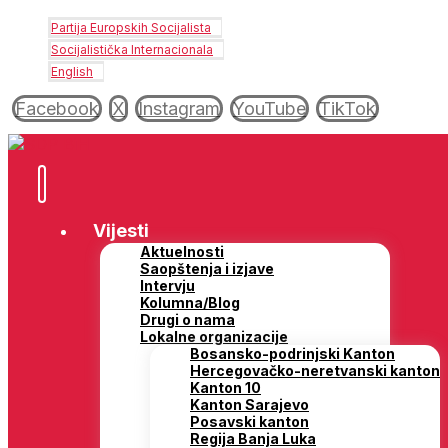
Partija Europskih Socijalista
Socijalistička Internacionala
English
Facebook
X
Instagram
YouTube
TikTok
Vijesti
Aktuelnosti
Saopštenja i izjave
Intervju
Kolumna/Blog
Drugi o nama
Lokalne organizacije
Bosansko-podrinjski Kanton
Hercegovačko-neretvanski kanton
Kanton 10
Kanton Sarajevo
Posavski kanton
Regija Banja Luka