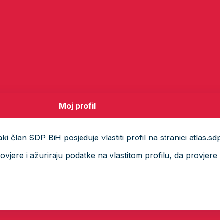
Moj profil
i član SDP BiH posjeduje vlastiti profil na stranici atlas.sd
ere i ažuriraju podatke na vlastitom profilu, da provjere s