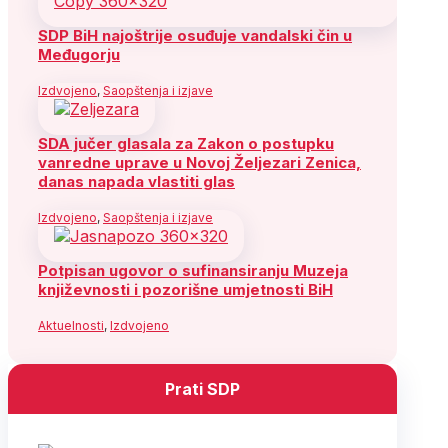
SDP BiH najoštrije osuđuje vandalski čin u
Međugorju
Izdvojeno
,
Saopštenja i izjave
SDA jučer glasala za Zakon o postupku
vanredne uprave u Novoj Željezari Zenica,
danas napada vlastiti glas
Izdvojeno
,
Saopštenja i izjave
Potpisan ugovor o sufinansiranju Muzeja
književnosti i pozorišne umjetnosti BiH
Aktuelnosti
,
Izdvojeno
Prati SDP