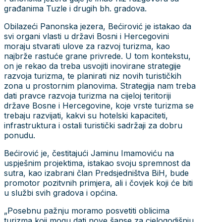
građanima Tuzle i drugih bh. gradova.
Obilazeći Panonska jezera, Bećirović je istakao da
svi organi vlasti u državi Bosni i Hercegovini
moraju stvarati ulove za razvoj turizma, kao
najbrže rastuće grane privrede. U tom kontekstu,
on je rekao da treba usvojiti inovirane strategije
razvoja turizma, te planirati niz novih turističkih
zona u prostornim planovima. Strategija nam treba
dati pravce razvoja turizma na cijeloj teritoriji
države Bosne i Hercegovine, koje vrste turizma se
trebaju razvijati, kakvi su hotelski kapaciteti,
infrastruktura i ostali turistički sadržaji za dobru
ponudu.
Bećirović je, čestitajući Jaminu Imamoviću na
uspješnim projektima, istakao svoju spremnost da
sutra, kao izabrani član Predsjedništva BiH, bude
promotor pozitvnih primjera, ali i čovjek koji će biti
u službi svih gradova i općina.
„Posebnu pažnju moramo posvetiti oblicima
turizma koji mogu dati nove šanse za cjelogodišnju