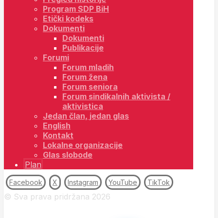
Program SDP BiH
Etički kodeks
Dokumenti
Dokumenti
Publikacije
Forumi
Forum mladih
Forum žena
Forum seniora
Forum sindikalnih aktivista /
aktivistica
Jedan član, jedan glas
English
Kontakt
Lokalne organizacije
Glas slobode
Plan
Facebook
X
Instagram
YouTube
TikTok
© Sva prava pridržana 2026