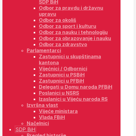
SDP BiH
Odbor za pravdu i državnu
upravu
Odbor za okoliš
Odbor za sport i kulturu
Odbor za nauku i tehnologiju
Odbor za obrazovanje i nauku
Odbor za zdravstvo
Parlamentarci
Zastupnici u skupštinama
kantona
Vijećnici / Odbornici
Zastupnici u PSBiH
Zastupnici u PFBiH
Delegati u Domu naroda PFBiH
Poslanici u NSRS
Izaslanici u Vijeću naroda RS
Izvršna vlast
Vijeće ministara
Vlada FBiH
Načelnici
SDP BiH
Pregled historije