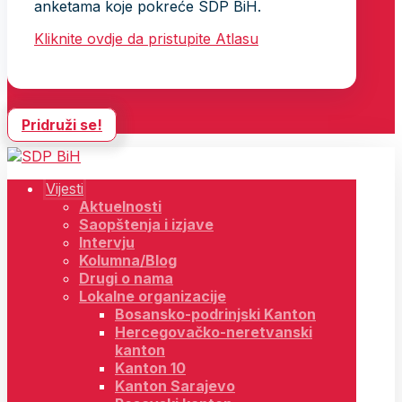
anketama koje pokreće SDP BiH.
Kliknite ovdje da pristupite Atlasu
Pridruži se!
Vijesti
Aktuelnosti
Saopštenja i izjave
Intervju
Kolumna/Blog
Drugi o nama
Lokalne organizacije
Bosansko-podrinjski Kanton
Hercegovačko-neretvanski
kanton
Kanton 10
Kanton Sarajevo