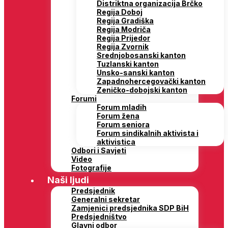
Distriktna organizacija Brčko
Regija Doboj
Regija Gradiška
Regija Modriča
Regija Prijedor
Regija Zvornik
Srednjobosanski kanton
Tuzlanski kanton
Unsko-sanski kanton
Zapadnohercegovački kanton
Zeničko-dobojski kanton
Forumi
Forum mladih
Forum žena
Forum seniora
Forum sindikalnih aktivista i
aktivistica
Odbori i Savjeti
Video
Fotografije
Naši ljudi
Predsjednik
Generalni sekretar
Zamjenici predsjednika SDP BiH
Predsjedništvo
Glavni odbor