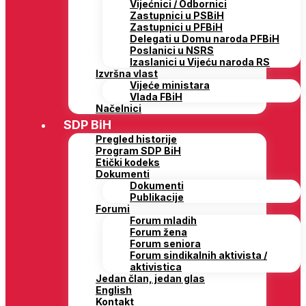
Vijećnici / Odbornici
Zastupnici u PSBiH
Zastupnici u PFBiH
Delegati u Domu naroda PFBiH
Poslanici u NSRS
Izaslanici u Vijeću naroda RS
Izvršna vlast
Vijeće ministara
Vlada FBiH
Načelnici
SDP BiH
Pregled historije
Program SDP BiH
Etički kodeks
Dokumenti
Dokumenti
Publikacije
Forumi
Forum mladih
Forum žena
Forum seniora
Forum sindikalnih aktivista /
aktivistica
Jedan član, jedan glas
English
Kontakt