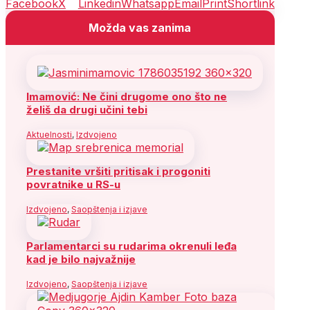
Facebook
X
Linkedin
Whatsapp
Email
Print
Shortlink
Možda vas zanima
Imamović: Ne čini drugome ono što ne
želiš da drugi učini tebi
Aktuelnosti
,
Izdvojeno
Prestanite vršiti pritisak i progoniti
povratnike u RS-u
Izdvojeno
,
Saopštenja i izjave
Parlamentarci su rudarima okrenuli leđa
kad je bilo najvažnije
Izdvojeno
,
Saopštenja i izjave