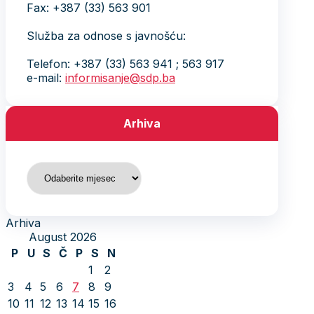
Fax: +387 (33) 563 901
Služba za odnose s javnošću:
Telefon: +387 (33) 563 941 ; 563 917
e-mail:
informisanje@sdp.ba
Arhiva
Arhiva
Arhiva
August 2026
P
U
S
Č
P
S
N
1
2
3
4
5
6
7
8
9
10
11
12
13
14
15
16