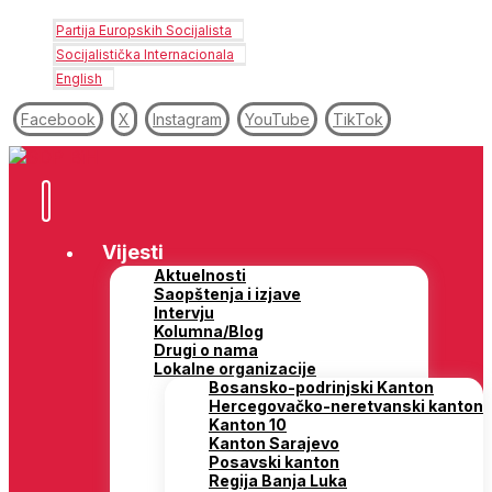
Partija Europskih Socijalista
Socijalistička Internacionala
English
Facebook
X
Instagram
YouTube
TikTok
Vijesti
Aktuelnosti
Saopštenja i izjave
Intervju
Kolumna/Blog
Drugi o nama
Lokalne organizacije
Bosansko-podrinjski Kanton
Hercegovačko-neretvanski kanton
Kanton 10
Kanton Sarajevo
Posavski kanton
Regija Banja Luka