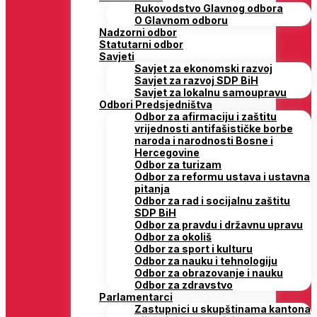
Rukovodstvo Glavnog odbora
O Glavnom odboru
Nadzorni odbor
Statutarni odbor
Savjeti
Savjet za ekonomski razvoj
Savjet za razvoj SDP BiH
Savjet za lokalnu samoupravu
Odbori Predsjedništva
Odbor za afirmaciju i zaštitu
vrijednosti antifašističke borbe
naroda i narodnosti Bosne i
Hercegovine
Odbor za turizam
Odbor za reformu ustava i ustavna
pitanja
Odbor za rad i socijalnu zaštitu
SDP BiH
Odbor za pravdu i državnu upravu
Odbor za okoliš
Odbor za sport i kulturu
Odbor za nauku i tehnologiju
Odbor za obrazovanje i nauku
Odbor za zdravstvo
Parlamentarci
Zastupnici u skupštinama kantona