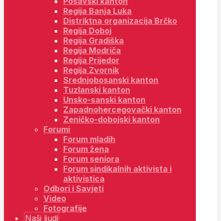
Posavski kanton
Regija Banja Luka
Distriktna organizacija Brčko
Regija Doboj
Regija Gradiška
Regija Modriča
Regija Prijedor
Regija Zvornik
Srednjobosanski kanton
Tuzlanski kanton
Unsko-sanski kanton
Zapadnohercegovački kanton
Zeničko-dobojski kanton
Forumi
Forum mladih
Forum žena
Forum seniora
Forum sindikalnih aktivista i
aktivistica
Odbori i Savjeti
Video
Fotografije
Naši ljudi