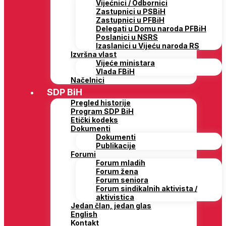
Vijećnici / Odbornici
Zastupnici u PSBiH
Zastupnici u PFBiH
Delegati u Domu naroda PFBiH
Poslanici u NSRS
Izaslanici u Vijeću naroda RS
Izvršna vlast
Vijeće ministara
Vlada FBiH
Načelnici
SDP BiH
Pregled historije
Program SDP BiH
Etički kodeks
Dokumenti
Dokumenti
Publikacije
Forumi
Forum mladih
Forum žena
Forum seniora
Forum sindikalnih aktivista /
aktivistica
Jedan član, jedan glas
English
Kontakt