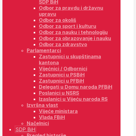
SDP BiH
Odbor za pravdu i državnu
upravu
Odbor za okoliš
Odbor za sport i kulturu
Odbor za nauku i tehnologiju
Odbor za obrazovanje i nauku
Odbor za zdravstvo
Parlamentarci
Zastupnici u skupštinama
kantona
Vijećnici / Odbornici
Zastupnici u PSBiH
Zastupnici u PFBiH
Delegati u Domu naroda PFBiH
Poslanici u NSRS
Izaslanici u Vijeću naroda RS
Izvršna vlast
Vijeće ministara
Vlada FBiH
Načelnici
SDP BiH
Pregled historije