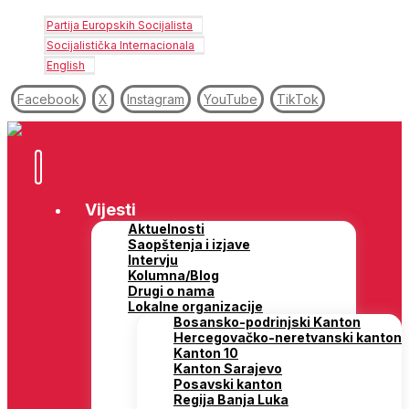
Partija Europskih Socijalista
Socijalistička Internacionala
English
Facebook
X
Instagram
YouTube
TikTok
Vijesti
Aktuelnosti
Saopštenja i izjave
Intervju
Kolumna/Blog
Drugi o nama
Lokalne organizacije
Bosansko-podrinjski Kanton
Hercegovačko-neretvanski kanton
Kanton 10
Kanton Sarajevo
Posavski kanton
Regija Banja Luka