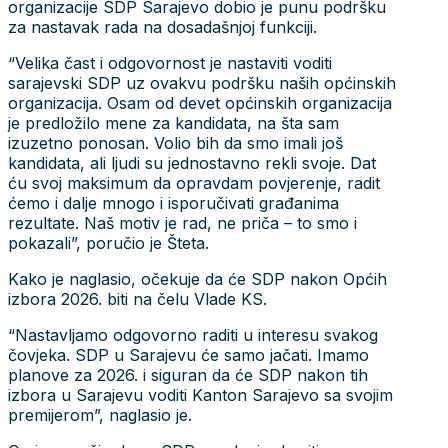
organizacije SDP Sarajevo dobio je punu podršku
za nastavak rada na dosadašnjoj funkciji.
“Velika čast i odgovornost je nastaviti voditi
sarajevski SDP uz ovakvu podršku naših općinskih
organizacija. Osam od devet općinskih organizacija
je predložilo mene za kandidata, na šta sam
izuzetno ponosan. Volio bih da smo imali još
kandidata, ali ljudi su jednostavno rekli svoje. Dat
ću svoj maksimum da opravdam povjerenje, radit
ćemo i dalje mnogo i isporučivati građanima
rezultate. Naš motiv je rad, ne priča – to smo i
pokazali”, poručio je Šteta.
Kako je naglasio, očekuje da će SDP nakon Općih
izbora 2026. biti na čelu Vlade KS.
“Nastavljamo odgovorno raditi u interesu svakog
čovjeka. SDP u Sarajevu će samo jačati. Imamo
planove za 2026. i siguran da će SDP nakon tih
izbora u Sarajevu voditi Kanton Sarajevo sa svojim
premijerom”, naglasio je.