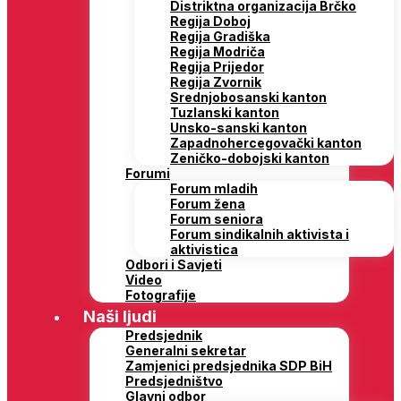
Distriktna organizacija Brčko
Regija Doboj
Regija Gradiška
Regija Modriča
Regija Prijedor
Regija Zvornik
Srednjobosanski kanton
Tuzlanski kanton
Unsko-sanski kanton
Zapadnohercegovački kanton
Zeničko-dobojski kanton
Forumi
Forum mladih
Forum žena
Forum seniora
Forum sindikalnih aktivista i
aktivistica
Odbori i Savjeti
Video
Fotografije
Naši ljudi
Predsjednik
Generalni sekretar
Zamjenici predsjednika SDP BiH
Predsjedništvo
Glavni odbor