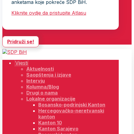
anketama koje pokreće SDP BiH.
Kliknite ovdje da pristupite Atlasu
Pridruži se!
Vijesti
Aktuelnosti
Saopštenja i izjave
Intervju
Kolumna/Blog
Drugi o nama
Lokalne organizacije
Bosansko-podrinjski Kanton
Hercegovačko-neretvanski
kanton
Kanton 10
Kanton Sarajevo