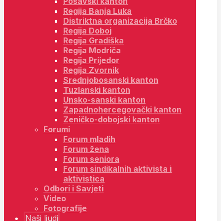
Posavski kanton
Regija Banja Luka
Distriktna organizacija Brčko
Regija Doboj
Regija Gradiška
Regija Modriča
Regija Prijedor
Regija Zvornik
Srednjobosanski kanton
Tuzlanski kanton
Unsko-sanski kanton
Zapadnohercegovački kanton
Zeničko-dobojski kanton
Forumi
Forum mladih
Forum žena
Forum seniora
Forum sindikalnih aktivista i
aktivistica
Odbori i Savjeti
Video
Fotografije
Naši ljudi