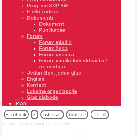
Program SDP BiH
Etički kodeks
Dokumenti
Dokumenti
Publikacije
Forumi
Forum mladih
Forum žena
Forum seniora
Forum sindikalnih aktivista /
aktivistica
Jedan član, jedan glas
English
Kontakt
Lokalne organizacije
Glas slobode
Plan
Facebook
X
Instagram
YouTube
TikTok
© Sva prava pridržana 2026