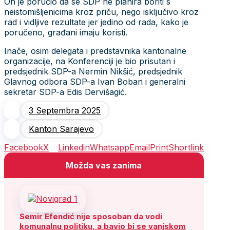
On je poručio da se SDP ne planira boriti s
neistomišljenicima kroz priču, nego isključivo kroz
rad i vidljive rezultate jer jedino od rada, kako je
poručeno, građani imaju koristi.
Inače, osim delegata i predstavnika kantonalne
organizacije, na Konferenciji je bio prisutan i
predsjednik SDP-a Nermin Nikšić, predsjednik
Glavnog odbora SDP-a Ivan Boban i generalni
sekretar SDP-a Edis Dervišagić.
3 Septembra 2025
Kanton Sarajevo
Facebook
X
Linkedin
Whatsapp
Email
Print
Shortlink
Možda vas zanima
Semir Efendić nije sposoban da vodi
komunalnu politiku, a bavio bi se vanjskom