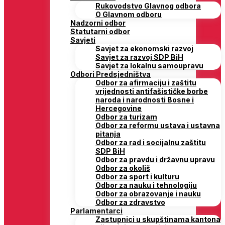
Rukovodstvo Glavnog odbora
O Glavnom odboru
Nadzorni odbor
Statutarni odbor
Savjeti
Savjet za ekonomski razvoj
Savjet za razvoj SDP BiH
Savjet za lokalnu samoupravu
Odbori Predsjedništva
Odbor za afirmaciju i zaštitu
vrijednosti antifašističke borbe
naroda i narodnosti Bosne i
Hercegovine
Odbor za turizam
Odbor za reformu ustava i ustavna
pitanja
Odbor za rad i socijalnu zaštitu
SDP BiH
Odbor za pravdu i državnu upravu
Odbor za okoliš
Odbor za sport i kulturu
Odbor za nauku i tehnologiju
Odbor za obrazovanje i nauku
Odbor za zdravstvo
Parlamentarci
Zastupnici u skupštinama kantona