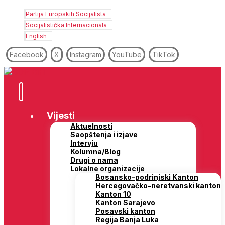
Partija Europskih Socijalista
Socijalistička Internacionala
English
Facebook
X
Instagram
YouTube
TikTok
Vijesti
Aktuelnosti
Saopštenja i izjave
Intervju
Kolumna/Blog
Drugi o nama
Lokalne organizacije
Bosansko-podrinjski Kanton
Hercegovačko-neretvanski kanton
Kanton 10
Kanton Sarajevo
Posavski kanton
Regija Banja Luka