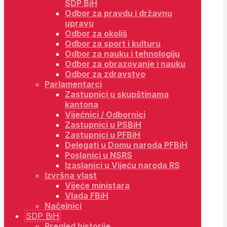
SDP BiH
Odbor za pravdu i državnu
upravu
Odbor za okoliš
Odbor za sport i kulturu
Odbor za nauku i tehnologiju
Odbor za obrazovanje i nauku
Odbor za zdravstvo
Parlamentarci
Zastupnici u skupštinama
kantona
Vijećnici / Odbornici
Zastupnici u PSBiH
Zastupnici u PFBiH
Delegati u Domu naroda PFBiH
Poslanici u NSRS
Izaslanici u Vijeću naroda RS
Izvršna vlast
Vijeće ministara
Vlada FBiH
Načelnici
SDP BiH
Pregled historije