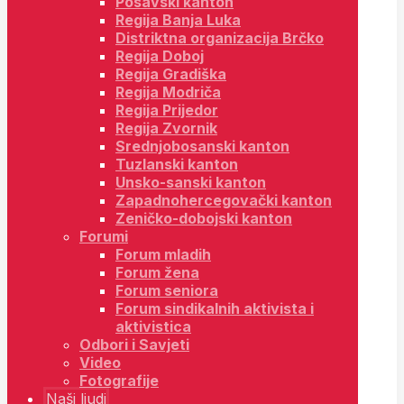
Posavski kanton
Regija Banja Luka
Distriktna organizacija Brčko
Regija Doboj
Regija Gradiška
Regija Modriča
Regija Prijedor
Regija Zvornik
Srednjobosanski kanton
Tuzlanski kanton
Unsko-sanski kanton
Zapadnohercegovački kanton
Zeničko-dobojski kanton
Forumi
Forum mladih
Forum žena
Forum seniora
Forum sindikalnih aktivista i
aktivistica
Odbori i Savjeti
Video
Fotografije
Naši ljudi