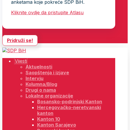
anketama koje pokreće SDP BiH.
Kliknite ovdje da pristupite Atlasu
Pridruži se!
Vijesti
Aktuelnosti
Saopštenja i izjave
Intervju
Kolumna/Blog
Drugi o nama
Lokalne organizacije
Bosansko-podrinjski Kanton
Hercegovačko-neretvanski
kanton
Kanton 10
Kanton Sarajevo