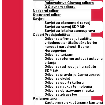
Rukovodstvo Glavnog odbora
O Glavnom odboru
Nadzorni odbor
Statutarni odbor
Savjeti
Savjet za ekonomski razvoj
Savjet za razvoj SDP BiH
Savjet za lokalnu samoupravu
Odbori Predsjedništva
Odbor za afirmaciju i zaštitu
vrijednosti antifašističke borbe
naroda i narodnosti Bosne i
Hercegovine
Odbor za turizam
Odbor za reformu ustava i ustavna
pitanja
Odbor za rad i socijalnu zaštitu
SDP BiH
Odbor za pravdu i državnu upravu
Odbor za okoliš
Odbor za sport i kulturu
Odbor za nauku i tehnologiju
Odbor za obrazovanje i nauku
Odbor za zdravstvo
Parlamentarci
Zastupnici u skupštinama kantona