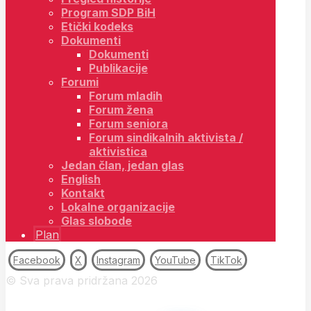
Program SDP BiH
Etički kodeks
Dokumenti
Dokumenti
Publikacije
Forumi
Forum mladih
Forum žena
Forum seniora
Forum sindikalnih aktivista /
aktivistica
Jedan član, jedan glas
English
Kontakt
Lokalne organizacije
Glas slobode
Plan
Facebook
X
Instagram
YouTube
TikTok
© Sva prava pridržana 2026