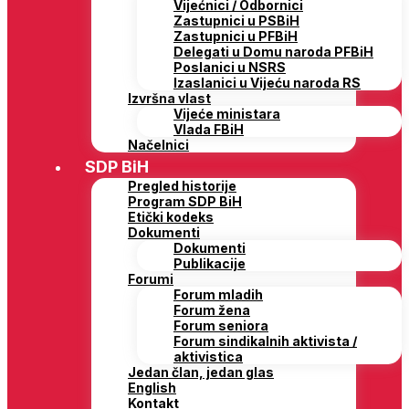
Vijećnici / Odbornici
Zastupnici u PSBiH
Zastupnici u PFBiH
Delegati u Domu naroda PFBiH
Poslanici u NSRS
Izaslanici u Vijeću naroda RS
Izvršna vlast
Vijeće ministara
Vlada FBiH
Načelnici
SDP BiH
Pregled historije
Program SDP BiH
Etički kodeks
Dokumenti
Dokumenti
Publikacije
Forumi
Forum mladih
Forum žena
Forum seniora
Forum sindikalnih aktivista /
aktivistica
Jedan član, jedan glas
English
Kontakt