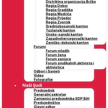
Distriktna organizacija Brčko
Regija Doboj
Regija Gradiška
Regija Modriča
Regija Prijedor
Regija Zvornik
Srednjobosanski kanton
Tuzlanski kanton
Unsko-sanski kanton
Zapadnohercegovački kanton
Zeničko-dobojski kanton
Forumi
Forum mladih
Forum žena
Forum seniora
Forum sindikalnih aktivista i
aktivistica
Odbori i Savjeti
Video
Fotografije
Naši ljudi
Predsjednik
Generalni sekretar
Zamjenici predsjednika SDP BiH
Predsjedništvo
Glavni odbor