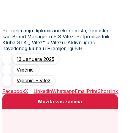
Po zanimanju diplomirani ekonomista, zaposlen
kao Brand Manager u FIS Vitez. Potpredsjednik
Kluba STK „ Vitez“ u Vitezu. Aktivni igrač
navedenog kluba u Premijer ligi BiH.
13 Januara 2025
Vijećnici
Vijećnici - Vitez
Facebook
X
Linkedin
Whatsapp
Email
Print
Shortlink
Možda vas zanima