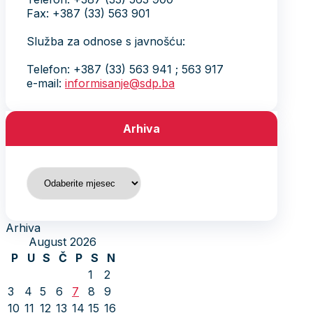
Fax: +387 (33) 563 901
Služba za odnose s javnošću:
Telefon: +387 (33) 563 941 ; 563 917
e-mail:
informisanje@sdp.ba
Arhiva
Arhiva
Arhiva
August 2026
P
U
S
Č
P
S
N
1
2
3
4
5
6
7
8
9
10
11
12
13
14
15
16