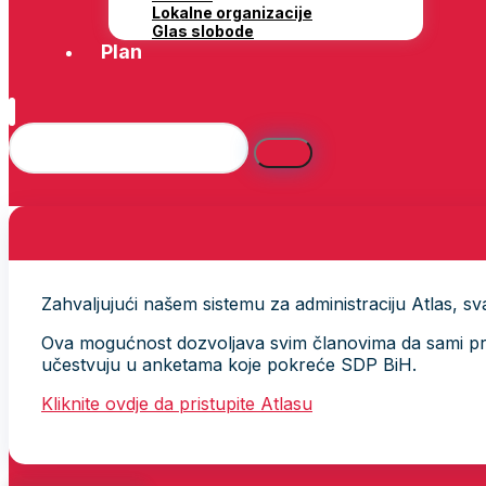
Lokalne organizacije
Glas slobode
Plan
Zahvaljujući našem sistemu za administraciju Atlas, svak
Ova mogućnost dozvoljava svim članovima da sami provj
učestvuju u anketama koje pokreće SDP BiH.
Kliknite ovdje da pristupite Atlasu