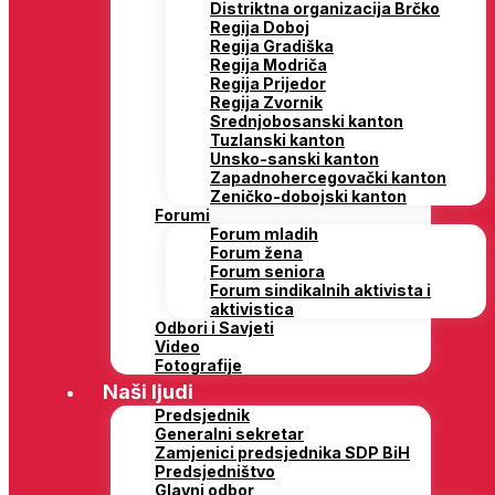
Distriktna organizacija Brčko
Regija Doboj
Regija Gradiška
Regija Modriča
Regija Prijedor
Regija Zvornik
Srednjobosanski kanton
Tuzlanski kanton
Unsko-sanski kanton
Zapadnohercegovački kanton
Zeničko-dobojski kanton
Forumi
Forum mladih
Forum žena
Forum seniora
Forum sindikalnih aktivista i
aktivistica
Odbori i Savjeti
Video
Fotografije
Naši ljudi
Predsjednik
Generalni sekretar
Zamjenici predsjednika SDP BiH
Predsjedništvo
Glavni odbor