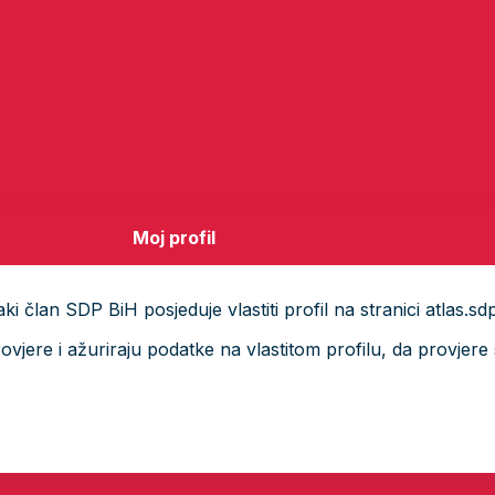
Moj profil
i član SDP BiH posjeduje vlastiti profil na stranici atlas.sd
ere i ažuriraju podatke na vlastitom profilu, da provjere s