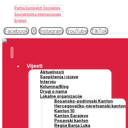
Partija Europskih Socijalista
Socijalistička Internacionala
English
Facebook
X
Instagram
YouTube
TikTok
Vijesti
Aktuelnosti
Saopštenja i izjave
Intervju
Kolumna/Blog
Drugi o nama
Lokalne organizacije
Bosansko-podrinjski Kanton
Hercegovačko-neretvanski kanton
Kanton 10
Kanton Sarajevo
Posavski kanton
Regija Banja Luka