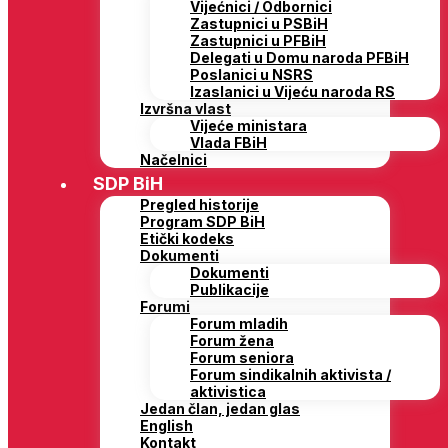
Vijećnici / Odbornici
Zastupnici u PSBiH
Zastupnici u PFBiH
Delegati u Domu naroda PFBiH
Poslanici u NSRS
Izaslanici u Vijeću naroda RS
Izvršna vlast
Vijeće ministara
Vlada FBiH
Načelnici
SDP BiH
Pregled historije
Program SDP BiH
Etički kodeks
Dokumenti
Dokumenti
Publikacije
Forumi
Forum mladih
Forum žena
Forum seniora
Forum sindikalnih aktivista /
aktivistica
Jedan član, jedan glas
English
Kontakt