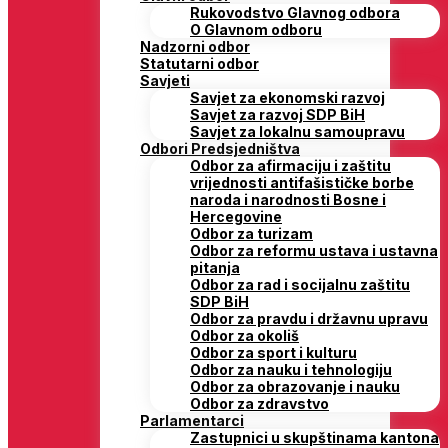
Rukovodstvo Glavnog odbora
O Glavnom odboru
Nadzorni odbor
Statutarni odbor
Savjeti
Savjet za ekonomski razvoj
Savjet za razvoj SDP BiH
Savjet za lokalnu samoupravu
Odbori Predsjedništva
Odbor za afirmaciju i zaštitu
vrijednosti antifašističke borbe
naroda i narodnosti Bosne i
Hercegovine
Odbor za turizam
Odbor za reformu ustava i ustavna
pitanja
Odbor za rad i socijalnu zaštitu
SDP BiH
Odbor za pravdu i državnu upravu
Odbor za okoliš
Odbor za sport i kulturu
Odbor za nauku i tehnologiju
Odbor za obrazovanje i nauku
Odbor za zdravstvo
Parlamentarci
Zastupnici u skupštinama kantona