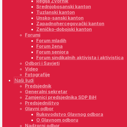
Regija Zvornik
Srednjobosanski kanton
Tuzlanski kanton
Unsko-sanski kanton
Zapadnohercegovački kanton
Zeničko-dobojski kanton
Forumi
Forum mladih
Forum žena
Forum seniora
Forum sindikalnih aktivista i aktivistica
Odbori i Savjeti
Video
Fotografije
Naši ljudi
Predsjednik
Generalni sekretar
Zamjenici predsjednika SDP BiH
Predsjedništvo
Glavni odbor
Rukovodstvo Glavnog odbora
O Glavnom odboru
Nadzorni odbor