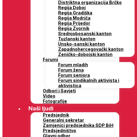
Distriktna organizacija Brčko
Regija Doboj
Regija Gradiška
Regija Modriča
Regija Prijedor
Regija Zvornik
Srednjobosanski kanton
Tuzlanski kanton
Unsko-sanski kanton
Zapadnohercegovački kanton
Zeničko-dobojski kanton
Forumi
Forum mladih
Forum žena
Forum seniora
Forum sindikalnih aktivista i
aktivistica
Odbori i Savjeti
Video
Fotografije
Naši ljudi
Predsjednik
Generalni sekretar
Zamjenici predsjednika SDP BiH
Predsjedništvo
Glavni odbor