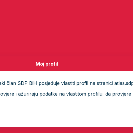
Moj profil
i član SDP BiH posjeduje vlastiti profil na stranici atlas.sd
ere i ažuriraju podatke na vlastitom profilu, da provjere s