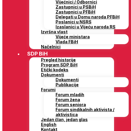
Vijećnici / Odbornici
Zastupnici u PSBiH
Zastupnici u PFBiH
Delegati u Domu naroda PFBiH
Poslanici u NSRS
Izaslanici u Vijeću naroda RS
Izvršna vlast
Vijeće ministara
Vlada FBiH
Načelnici
SDP BiH
Pregled historije
Program SDP BiH
Etički kodeks
Dokumenti
Dokumenti
Publikacije
Forumi
Forum mladih
Forum žena
Forum seniora
Forum sindikalnih aktivista /
aktivistica
Jedan član, jedan glas
English
Kontakt