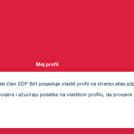
Moj profil
i član SDP BiH posjeduje vlastiti profil na stranici atlas.sd
ere i ažuriraju podatke na vlastitom profilu, da provjere s