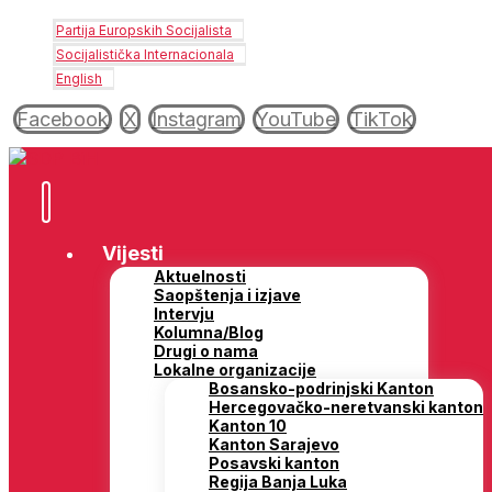
Partija Europskih Socijalista
Socijalistička Internacionala
English
Facebook
X
Instagram
YouTube
TikTok
Vijesti
Aktuelnosti
Saopštenja i izjave
Intervju
Kolumna/Blog
Drugi o nama
Lokalne organizacije
Bosansko-podrinjski Kanton
Hercegovačko-neretvanski kanton
Kanton 10
Kanton Sarajevo
Posavski kanton
Regija Banja Luka