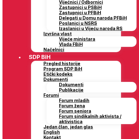
Vijećnici / Odbornici
Zastupnici u PSBiH
Zastupnici u PFBiH
Delegati u Domu naroda PFBiH
Poslanici u NSRS
Izaslanici u Vijeću naroda RS
Izvršna vlast
Vijeće ministara
Vlada FBiH
Načelnici
SDP BiH
Pregled historije
Program SDP BiH
Etički kodeks
Dokumenti
Dokumenti
Publikacije
Forumi
Forum mladih
Forum žena
Forum seniora
Forum sindikalnih aktivista /
aktivistica
Jedan član, jedan glas
English
Kontakt