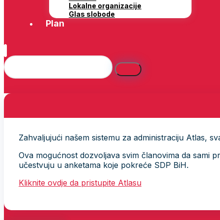
Lokalne organizacije
Glas slobode
Plan
Zahvaljujući našem sistemu za administraciju Atlas, svak
Ova mogućnost dozvoljava svim članovima da sami provj
učestvuju u anketama koje pokreće SDP BiH.
Kliknite ovdje da pristupite Atlasu