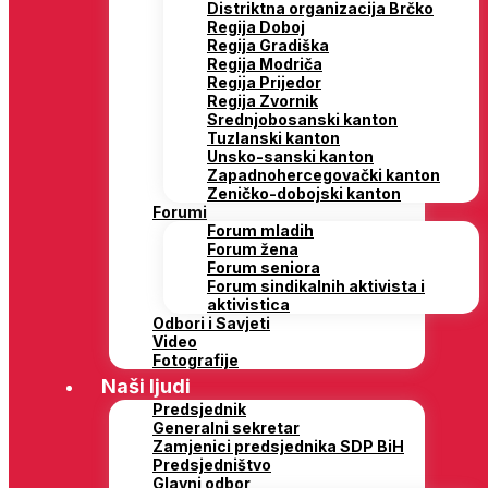
Distriktna organizacija Brčko
Regija Doboj
Regija Gradiška
Regija Modriča
Regija Prijedor
Regija Zvornik
Srednjobosanski kanton
Tuzlanski kanton
Unsko-sanski kanton
Zapadnohercegovački kanton
Zeničko-dobojski kanton
Forumi
Forum mladih
Forum žena
Forum seniora
Forum sindikalnih aktivista i
aktivistica
Odbori i Savjeti
Video
Fotografije
Naši ljudi
Predsjednik
Generalni sekretar
Zamjenici predsjednika SDP BiH
Predsjedništvo
Glavni odbor