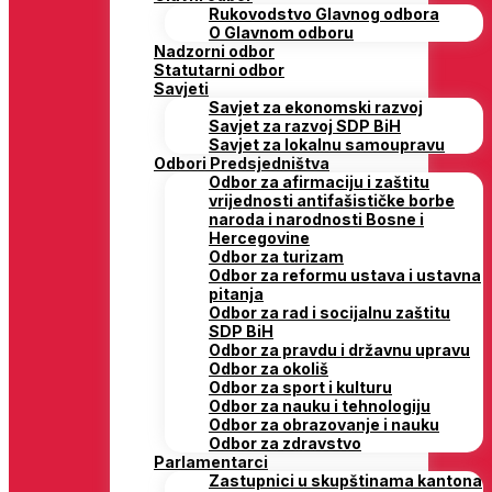
Rukovodstvo Glavnog odbora
O Glavnom odboru
Nadzorni odbor
Statutarni odbor
Savjeti
Savjet za ekonomski razvoj
Savjet za razvoj SDP BiH
Savjet za lokalnu samoupravu
Odbori Predsjedništva
Odbor za afirmaciju i zaštitu
vrijednosti antifašističke borbe
naroda i narodnosti Bosne i
Hercegovine
Odbor za turizam
Odbor za reformu ustava i ustavna
pitanja
Odbor za rad i socijalnu zaštitu
SDP BiH
Odbor za pravdu i državnu upravu
Odbor za okoliš
Odbor za sport i kulturu
Odbor za nauku i tehnologiju
Odbor za obrazovanje i nauku
Odbor za zdravstvo
Parlamentarci
Zastupnici u skupštinama kantona