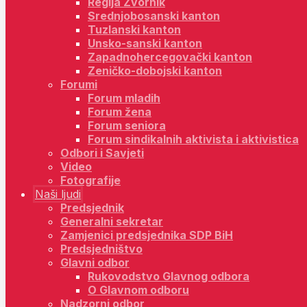
Regija Zvornik
Srednjobosanski kanton
Tuzlanski kanton
Unsko-sanski kanton
Zapadnohercegovački kanton
Zeničko-dobojski kanton
Forumi
Forum mladih
Forum žena
Forum seniora
Forum sindikalnih aktivista i aktivistica
Odbori i Savjeti
Video
Fotografije
Naši ljudi
Predsjednik
Generalni sekretar
Zamjenici predsjednika SDP BiH
Predsjedništvo
Glavni odbor
Rukovodstvo Glavnog odbora
O Glavnom odboru
Nadzorni odbor