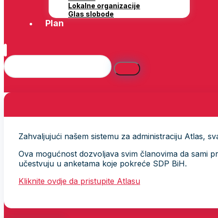
Lokalne organizacije
Glas slobode
Plan
Zahvaljujući našem sistemu za administraciju Atlas, svak
Ova mogućnost dozvoljava svim članovima da sami provj
učestvuju u anketama koje pokreće SDP BiH.
Kliknite ovdje da pristupite Atlasu