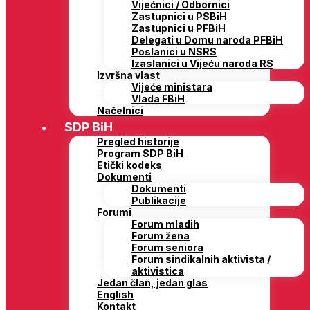
Vijećnici / Odbornici
Zastupnici u PSBiH
Zastupnici u PFBiH
Delegati u Domu naroda PFBiH
Poslanici u NSRS
Izaslanici u Vijeću naroda RS
Izvršna vlast
Vijeće ministara
Vlada FBiH
Načelnici
SDP BiH
Pregled historije
Program SDP BiH
Etički kodeks
Dokumenti
Dokumenti
Publikacije
Forumi
Forum mladih
Forum žena
Forum seniora
Forum sindikalnih aktivista /
aktivistica
Jedan član, jedan glas
English
Kontakt