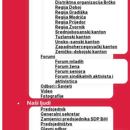
Distriktna organizacija Brčko
Regija Doboj
Regija Gradiška
Regija Modriča
Regija Prijedor
Regija Zvornik
Srednjobosanski kanton
Tuzlanski kanton
Unsko-sanski kanton
Zapadnohercegovački kanton
Zeničko-dobojski kanton
Forumi
Forum mladih
Forum žena
Forum seniora
Forum sindikalnih aktivista i
aktivistica
Odbori i Savjeti
Video
Fotografije
Naši ljudi
Predsjednik
Generalni sekretar
Zamjenici predsjednika SDP BiH
Predsjedništvo
Glavni odbor