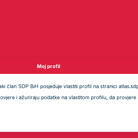
Moj profil
i član SDP BiH posjeduje vlastiti profil na stranici atlas.sd
ere i ažuriraju podatke na vlastitom profilu, da provjere s