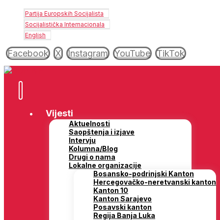
Partija Europskih Socijalista
Socijalistička Internacionala
English
Facebook
X
Instagram
YouTube
TikTok
Vijesti
Aktuelnosti
Saopštenja i izjave
Intervju
Kolumna/Blog
Drugi o nama
Lokalne organizacije
Bosansko-podrinjski Kanton
Hercegovačko-neretvanski kanton
Kanton 10
Kanton Sarajevo
Posavski kanton
Regija Banja Luka