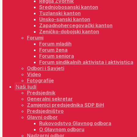
Regija Zvornik
Srednjobosanski kanton
Tuzlanski kanton
Unsko-sanski kanton
Zapadnohercegovački kanton
Zeničko-dobojski kanton
Forumi
Forum mladih
Forum žena
Forum seniora
Forum sindikalnih aktivista i aktivistica
Odbori i Savjeti
Video
Fotografije
Naši ljudi
Predsjednik
Generalni sekretar
Zamjenici predsjednika SDP BiH
Predsjedništvo
Glavni odbor
Rukovodstvo Glavnog odbora
O Glavnom odboru
Nadzorni odbor