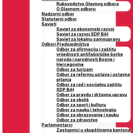
Rukovodstvo Glavnog odbora
O Glavnom odboru
Nadzorni odbor
Statutarni odbor
Savjeti
Savjet za ekonomski razvoj
Savjet za razvoj SDP BiH
Savjet za lokalnu samoupravu
Odbori Predsjedništva
Odbor za afirmaciju i zaštitu
vrijednosti antifašističke borbe
naroda i narodnosti Bosne i
Hercegovine
Odbor za turizam
Odbor za reformu ustava i ustavna
pitanja
Odbor za rad i socijalnu zaštitu
SDP BiH
Odbor za pravdu i državnu upravu
Odbor za okoliš
Odbor za sport i kulturu
Odbor za nauku i tehnologiju
Odbor za obrazovanje i nauku
Odbor za zdravstvo
Parlamentarci
Zastupnici u skupštinama kantona