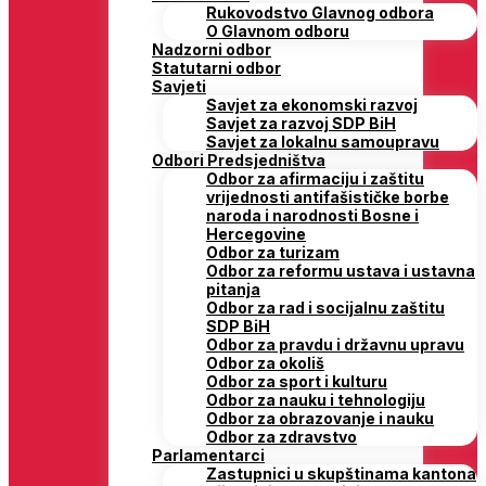
Rukovodstvo Glavnog odbora
O Glavnom odboru
Nadzorni odbor
Statutarni odbor
Savjeti
Savjet za ekonomski razvoj
Savjet za razvoj SDP BiH
Savjet za lokalnu samoupravu
Odbori Predsjedništva
Odbor za afirmaciju i zaštitu
vrijednosti antifašističke borbe
naroda i narodnosti Bosne i
Hercegovine
Odbor za turizam
Odbor za reformu ustava i ustavna
pitanja
Odbor za rad i socijalnu zaštitu
SDP BiH
Odbor za pravdu i državnu upravu
Odbor za okoliš
Odbor za sport i kulturu
Odbor za nauku i tehnologiju
Odbor za obrazovanje i nauku
Odbor za zdravstvo
Parlamentarci
Zastupnici u skupštinama kantona