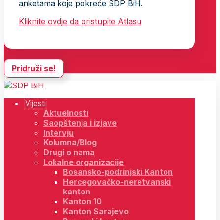
anketama koje pokreće SDP BiH.
Kliknite ovdje da pristupite Atlasu
Pridruži se!
Vijesti
Aktuelnosti
Saopštenja i izjave
Intervju
Kolumna/Blog
Drugi o nama
Lokalne organizacije
Bosansko-podrinjski Kanton
Hercegovačko-neretvanski
kanton
Kanton 10
Kanton Sarajevo