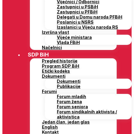
Vijećnici / Odbornici
Zastupnici u PSBiH
Zastupnici u PFBiH
Delegati u Domu naroda PFBiH
Poslanici u NSRS
Izaslanici u Vijeću naroda RS
Izvršna vlast
Vijeće ministara
Vlada FBiH
Načelnici
SDP BiH
Pregled historije
Program SDP BiH
Etički kodeks
Dokumenti
Dokumenti
Publikacije
Forumi
Forum mladih
Forum žena
Forum seniora
Forum sindikalnih aktivista /
aktivistica
Jedan član, jedan glas
English
Kontakt