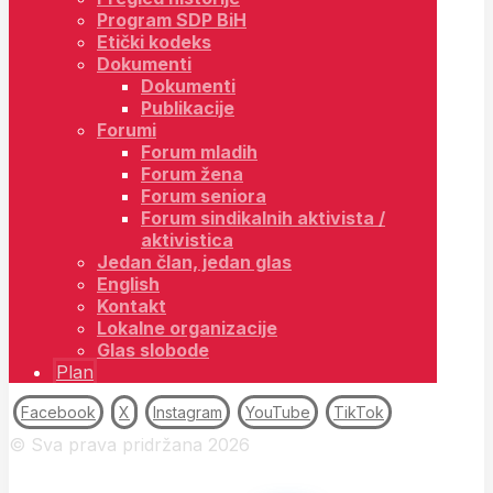
Program SDP BiH
Etički kodeks
Dokumenti
Dokumenti
Publikacije
Forumi
Forum mladih
Forum žena
Forum seniora
Forum sindikalnih aktivista /
aktivistica
Jedan član, jedan glas
English
Kontakt
Lokalne organizacije
Glas slobode
Plan
Facebook
X
Instagram
YouTube
TikTok
© Sva prava pridržana 2026