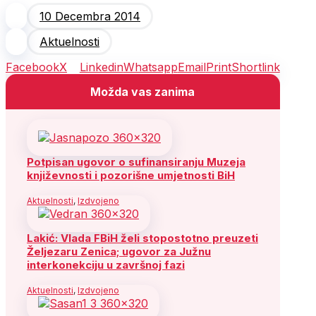
10 Decembra 2014
Aktuelnosti
Facebook
X
Linkedin
Whatsapp
Email
Print
Shortlink
Možda vas zanima
Potpisan ugovor o sufinansiranju Muzeja
književnosti i pozorišne umjetnosti BiH
Aktuelnosti
,
Izdvojeno
Lakić: Vlada FBiH želi stopostotno preuzeti
Željezaru Zenica; ugovor za Južnu
interkonekciju u završnoj fazi
Aktuelnosti
,
Izdvojeno