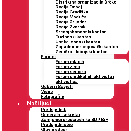
Distriktna organizacija Brčko
Regija Doboj
Regija Gradiška
Regija Modriča
Regija Prijedor
Regija Zvornik
Srednjobosanski kanton
Tuzlanski kanton
Unsko-sanski kanton
Zapadnohercegovački kanton
Zeničko-dobojski kanton
Forumi
Forum mladih
Forum žena
Forum seniora
Forum sindikalnih aktivista i
aktivistica
Odbori i Savjeti
Video
Fotografije
Naši ljudi
Predsjednik
Generalni sekretar
Zamjenici predsjednika SDP BiH
Predsjedništvo
Glavni odbor