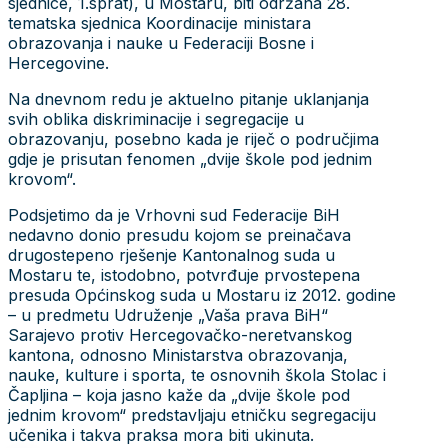
sjednice, 1.sprat), u Mostaru, biti održana 28.
tematska sjednica Koordinacije ministara
obrazovanja i nauke u Federaciji Bosne i
Hercegovine
.
Na dnevnom redu je aktuelno pitanje uklanjanja
svih oblika diskriminacije i segregacije u
obrazovanju, posebno kada je riječ o područjima
gdje je prisutan fenomen „dvije škole pod jednim
krovom“.
Podsjetimo da je Vrhovni sud Federacije BiH
nedavno donio presudu kojom se preinačava
drugostepeno rješenje Kantonalnog suda u
Mostaru te, istodobno, potvrđuje prvostepena
presuda Općinskog suda u Mostaru iz 2012. godine
– u predmetu Udruženje „Vaša prava BiH“
Sarajevo protiv Hercegovačko-neretvanskog
kantona, odnosno Ministarstva obrazovanja,
nauke, kulture i sporta, te osnovnih škola Stolac i
Čapljina – koja jasno kaže da „dvije škole pod
jednim krovom“ predstavljaju etničku segregaciju
učenika i takva praksa mora biti ukinuta.