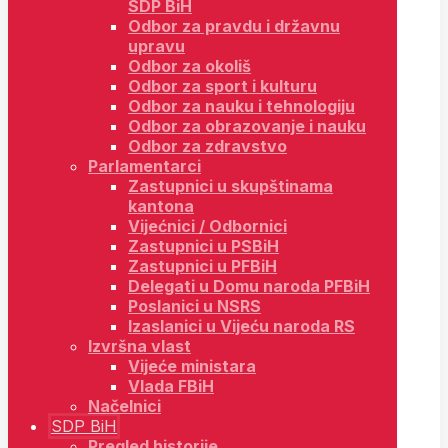
SDP BiH
Odbor za pravdu i državnu
upravu
Odbor za okoliš
Odbor za sport i kulturu
Odbor za nauku i tehnologiju
Odbor za obrazovanje i nauku
Odbor za zdravstvo
Parlamentarci
Zastupnici u skupštinama
kantona
Vijećnici / Odbornici
Zastupnici u PSBiH
Zastupnici u PFBiH
Delegati u Domu naroda PFBiH
Poslanici u NSRS
Izaslanici u Vijeću naroda RS
Izvršna vlast
Vijeće ministara
Vlada FBiH
Načelnici
SDP BiH
Pregled historije