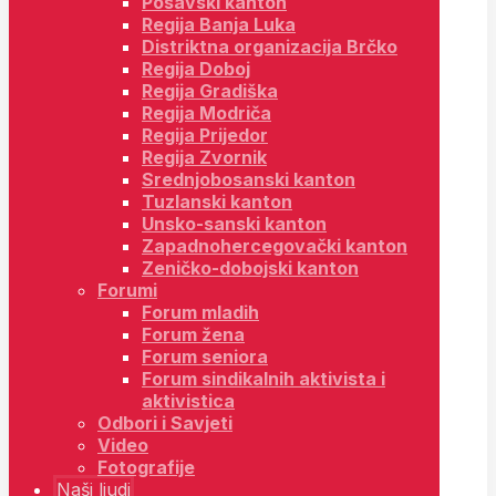
Posavski kanton
Regija Banja Luka
Distriktna organizacija Brčko
Regija Doboj
Regija Gradiška
Regija Modriča
Regija Prijedor
Regija Zvornik
Srednjobosanski kanton
Tuzlanski kanton
Unsko-sanski kanton
Zapadnohercegovački kanton
Zeničko-dobojski kanton
Forumi
Forum mladih
Forum žena
Forum seniora
Forum sindikalnih aktivista i
aktivistica
Odbori i Savjeti
Video
Fotografije
Naši ljudi