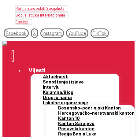
Partija Europskih Socijalista
Socijalistička Internacionala
English
Facebook
X
Instagram
YouTube
TikTok
Vijesti
Aktuelnosti
Saopštenja i izjave
Intervju
Kolumna/Blog
Drugi o nama
Lokalne organizacije
Bosansko-podrinjski Kanton
Hercegovačko-neretvanski kanton
Kanton 10
Kanton Sarajevo
Posavski kanton
Regija Banja Luka