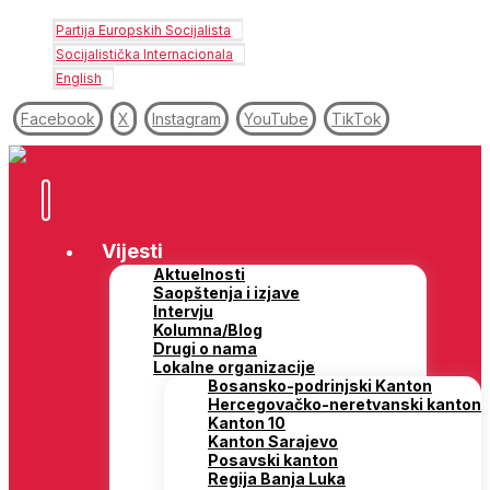
Partija Europskih Socijalista
Socijalistička Internacionala
English
Facebook
X
Instagram
YouTube
TikTok
Vijesti
Aktuelnosti
Saopštenja i izjave
Intervju
Kolumna/Blog
Drugi o nama
Lokalne organizacije
Bosansko-podrinjski Kanton
Hercegovačko-neretvanski kanton
Kanton 10
Kanton Sarajevo
Posavski kanton
Regija Banja Luka