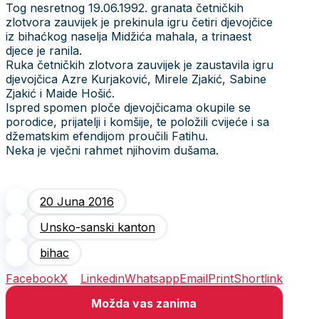
Tog nesretnog 19.06.1992. granata četničkih
zlotvora zauvijek je prekinula igru četiri djevojčice
iz bihaćkog naselja Midžića mahala, a trinaest
djece je ranila.
Ruka četničkih zlotvora zauvijek je zaustavila igru
djevojčica Azre Kurjaković, Mirele Zjakić, Sabine
Zjakić i Maide Hošić.
Ispred spomen ploče djevojčicama okupile se
porodice, prijatelji i komšije, te položili cvijeće i sa
džematskim efendijom proučili Fatihu.
Neka je vječni rahmet njihovim dušama.
20 Juna 2016
Unsko-sanski kanton
bihac
Facebook
X
Linkedin
Whatsapp
Email
Print
Shortlink
Možda vas zanima