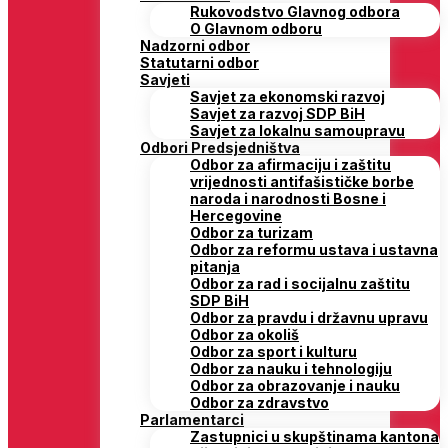
Rukovodstvo Glavnog odbora
O Glavnom odboru
Nadzorni odbor
Statutarni odbor
Savjeti
Savjet za ekonomski razvoj
Savjet za razvoj SDP BiH
Savjet za lokalnu samoupravu
Odbori Predsjedništva
Odbor za afirmaciju i zaštitu
vrijednosti antifašističke borbe
naroda i narodnosti Bosne i
Hercegovine
Odbor za turizam
Odbor za reformu ustava i ustavna
pitanja
Odbor za rad i socijalnu zaštitu
SDP BiH
Odbor za pravdu i državnu upravu
Odbor za okoliš
Odbor za sport i kulturu
Odbor za nauku i tehnologiju
Odbor za obrazovanje i nauku
Odbor za zdravstvo
Parlamentarci
Zastupnici u skupštinama kantona