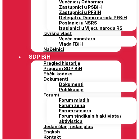
Vijećnici / Odbornici
Zastupnici u PSBiH
Zastupnici u PFBiH
Delegati u Domu naroda PFBiH
Poslanici u NSRS
Izaslanici u Vijeću naroda RS
Izvršna vlast
Vijeće ministara
Vlada FBiH
Načelnici
SDP BiH
Pregled historije
Program SDP BiH
Etički kodeks
Dokumenti
Dokumenti
Publikacije
Forumi
Forum mladih
Forum žena
Forum seniora
Forum sindikalnih aktivista /
aktivistica
Jedan član, jedan glas
English
Kontakt