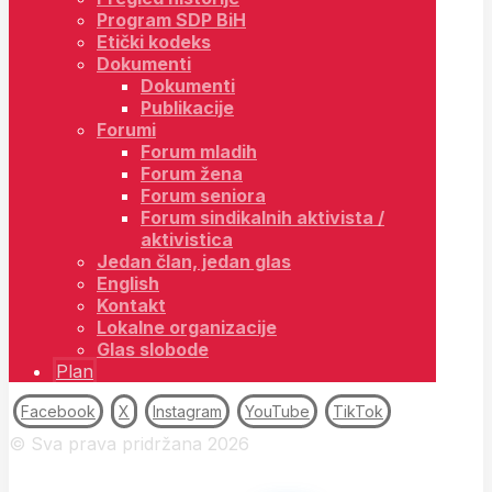
Program SDP BiH
Etički kodeks
Dokumenti
Dokumenti
Publikacije
Forumi
Forum mladih
Forum žena
Forum seniora
Forum sindikalnih aktivista /
aktivistica
Jedan član, jedan glas
English
Kontakt
Lokalne organizacije
Glas slobode
Plan
Facebook
X
Instagram
YouTube
TikTok
© Sva prava pridržana 2026