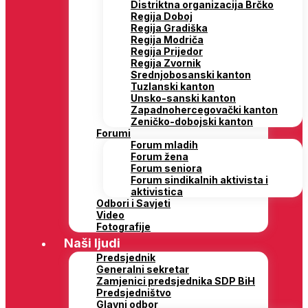
Distriktna organizacija Brčko
Regija Doboj
Regija Gradiška
Regija Modriča
Regija Prijedor
Regija Zvornik
Srednjobosanski kanton
Tuzlanski kanton
Unsko-sanski kanton
Zapadnohercegovački kanton
Zeničko-dobojski kanton
Forumi
Forum mladih
Forum žena
Forum seniora
Forum sindikalnih aktivista i
aktivistica
Odbori i Savjeti
Video
Fotografije
Naši ljudi
Predsjednik
Generalni sekretar
Zamjenici predsjednika SDP BiH
Predsjedništvo
Glavni odbor