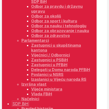
SDP BiH
Odbor za pravdu i državnu
upravu
Odbor za okoliš
Odbor za sport i kulturu
Odbor za nauku i tehnologiju
Odbor za obrazovanje i nauku
Odbor za zdravstvo
Parlamentarci
Zastupnici u skupštinama
kantona
Vijećnici / Odbornici
Zastupnici u PSBiH
Zastupnici u PFBiH
Delegati u Domu naroda PFBiH
Poslanici u NSRS
Izaslanici u Vijeću naroda RS
Izvršna vlast
Vijeće ministara
Vlada FBiH
Načelnici
SDP BiH
Pregled historije