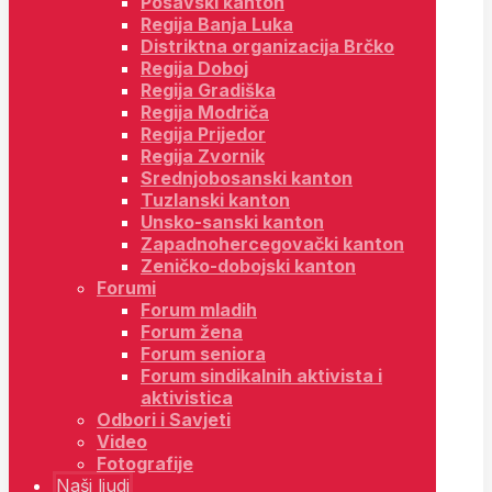
Posavski kanton
Regija Banja Luka
Distriktna organizacija Brčko
Regija Doboj
Regija Gradiška
Regija Modriča
Regija Prijedor
Regija Zvornik
Srednjobosanski kanton
Tuzlanski kanton
Unsko-sanski kanton
Zapadnohercegovački kanton
Zeničko-dobojski kanton
Forumi
Forum mladih
Forum žena
Forum seniora
Forum sindikalnih aktivista i
aktivistica
Odbori i Savjeti
Video
Fotografije
Naši ljudi