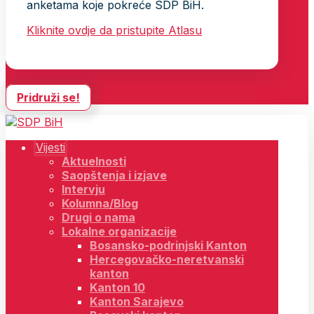
anketama koje pokreće SDP BiH.
Kliknite ovdje da pristupite Atlasu
Pridruži se!
Vijesti
Aktuelnosti
Saopštenja i izjave
Intervju
Kolumna/Blog
Drugi o nama
Lokalne organizacije
Bosansko-podrinjski Kanton
Hercegovačko-neretvanski
kanton
Kanton 10
Kanton Sarajevo