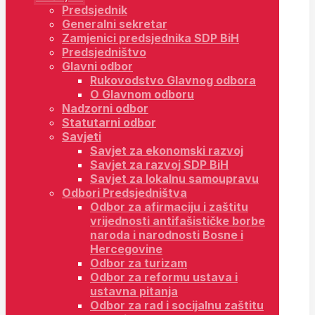
Predsjednik
Generalni sekretar
Zamjenici predsjednika SDP BiH
Predsjedništvo
Glavni odbor
Rukovodstvo Glavnog odbora
O Glavnom odboru
Nadzorni odbor
Statutarni odbor
Savjeti
Savjet za ekonomski razvoj
Savjet za razvoj SDP BiH
Savjet za lokalnu samoupravu
Odbori Predsjedništva
Odbor za afirmaciju i zaštitu
vrijednosti antifašističke borbe
naroda i narodnosti Bosne i
Hercegovine
Odbor za turizam
Odbor za reformu ustava i
ustavna pitanja
Odbor za rad i socijalnu zaštitu