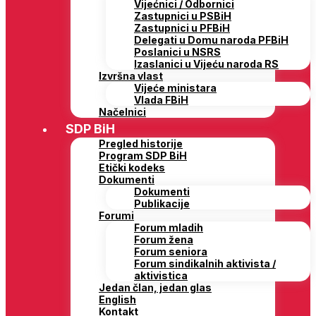
Vijećnici / Odbornici
Zastupnici u PSBiH
Zastupnici u PFBiH
Delegati u Domu naroda PFBiH
Poslanici u NSRS
Izaslanici u Vijeću naroda RS
Izvršna vlast
Vijeće ministara
Vlada FBiH
Načelnici
SDP BiH
Pregled historije
Program SDP BiH
Etički kodeks
Dokumenti
Dokumenti
Publikacije
Forumi
Forum mladih
Forum žena
Forum seniora
Forum sindikalnih aktivista /
aktivistica
Jedan član, jedan glas
English
Kontakt