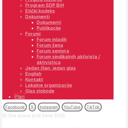
Program SDP BiH
Etički kodeks
Dokumenti
Dokumenti
Publikacije
Forumi
Forum mladih
Forum žena
Forum seniora
Forum sindikalnih aktivista /
aktivistica
Jedan član, jedan glas
English
Kontakt
Lokalne organizacije
Glas slobode
Plan
Facebook
X
Instagram
YouTube
TikTok
© Sva prava pridržana 2026