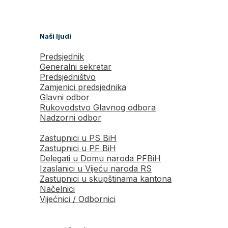
Naši ljudi
Predsjednik
Generalni sekretar
Predsjedništvo
Zamjenici predsjednika
Glavni odbor
Rukovodstvo Glavnog odbora
Nadzorni odbor
Zastupnici u PS BiH
Zastupnici u PF BiH
Delegati u Domu naroda PFBiH
Izaslanici u Vijeću naroda RS
Zastupnici u skupštinama kantona
Načelnici
Vijećnici / Odbornici