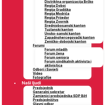
Distriktna organizacija Brčko
Regija Doboj
Regija Gradiška
Regija Modriča
Regija Prijedor
Regija Zvornik
Srednjobosanski kanton
Tuzlanski kanton
Unsko-sanski kanton
Zapadnohercegovački kanton
Zeničko-dobojski kanton
Forumi
Forum mladih
Forum žena
Forum seniora
Forum sindikalnih aktivista i
aktivistica
Odbori i Savjeti
Video
Fotografije
Naši ljudi
Predsjednik
Generalni sekretar
Zamjenici predsjednika SDP BiH
Predsjedništvo
Glavni odbor