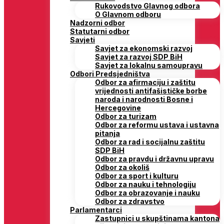
Rukovodstvo Glavnog odbora
O Glavnom odboru
Nadzorni odbor
Statutarni odbor
Savjeti
Savjet za ekonomski razvoj
Savjet za razvoj SDP BiH
Savjet za lokalnu samoupravu
Odbori Predsjedništva
Odbor za afirmaciju i zaštitu
vrijednosti antifašističke borbe
naroda i narodnosti Bosne i
Hercegovine
Odbor za turizam
Odbor za reformu ustava i ustavna
pitanja
Odbor za rad i socijalnu zaštitu
SDP BiH
Odbor za pravdu i državnu upravu
Odbor za okoliš
Odbor za sport i kulturu
Odbor za nauku i tehnologiju
Odbor za obrazovanje i nauku
Odbor za zdravstvo
Parlamentarci
Zastupnici u skupštinama kantona