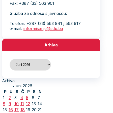
Fax: +387 (33) 563 901
Služba za odnose s javnošću:
Telefon: +387 (33) 563 941 ; 563 917
e-mail:
informisanje@sdp.ba
Arhiva
Arhiva
Arhiva
Juni 2026
P
U
S
Č
P
S
N
1
2
3
4
5
6
7
8
9
10
11
12
13
14
15
16
17
18
19
20
21