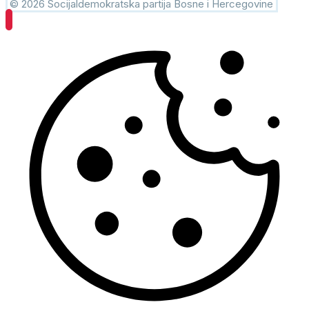
© 2026 Socijaldemokratska partija Bosne i Hercegovine