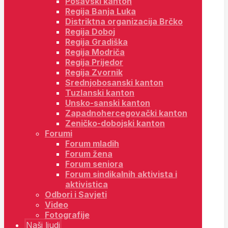
Posavski kanton
Regija Banja Luka
Distriktna organizacija Brčko
Regija Doboj
Regija Gradiška
Regija Modriča
Regija Prijedor
Regija Zvornik
Srednjobosanski kanton
Tuzlanski kanton
Unsko-sanski kanton
Zapadnohercegovački kanton
Zeničko-dobojski kanton
Forumi
Forum mladih
Forum žena
Forum seniora
Forum sindikalnih aktivista i
aktivistica
Odbori i Savjeti
Video
Fotografije
Naši ljudi