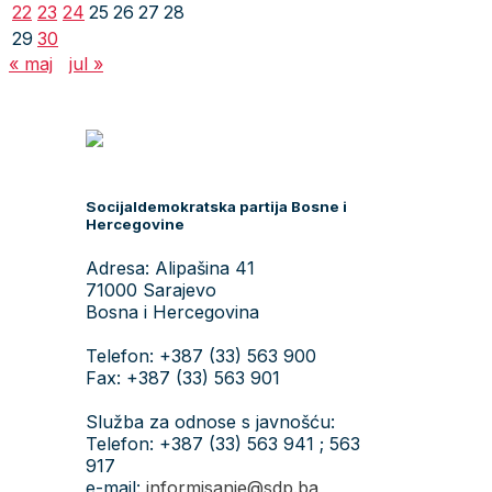
22
23
24
25
26
27
28
29
30
« maj
jul »
Socijaldemokratska partija Bosne i
Hercegovine
Adresa: Alipašina 41
71000 Sarajevo
Bosna i Hercegovina
Telefon: +387 (33) 563 900
Fax: +387 (33) 563 901
Služba za odnose s javnošću:
Telefon: +387 (33) 563 941 ; 563
917
e-mail:
informisanje@sdp.ba