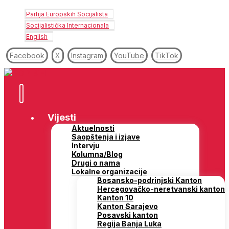
Partija Europskih Socijalista
Socijalistička Internacionala
English
Facebook
X
Instagram
YouTube
TikTok
Vijesti
Aktuelnosti
Saopštenja i izjave
Intervju
Kolumna/Blog
Drugi o nama
Lokalne organizacije
Bosansko-podrinjski Kanton
Hercegovačko-neretvanski kanton
Kanton 10
Kanton Sarajevo
Posavski kanton
Regija Banja Luka