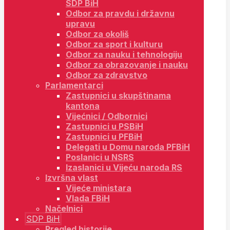
SDP BiH
Odbor za pravdu i državnu
upravu
Odbor za okoliš
Odbor za sport i kulturu
Odbor za nauku i tehnologiju
Odbor za obrazovanje i nauku
Odbor za zdravstvo
Parlamentarci
Zastupnici u skupštinama
kantona
Vijećnici / Odbornici
Zastupnici u PSBiH
Zastupnici u PFBiH
Delegati u Domu naroda PFBiH
Poslanici u NSRS
Izaslanici u Vijeću naroda RS
Izvršna vlast
Vijeće ministara
Vlada FBiH
Načelnici
SDP BiH
Pregled historije