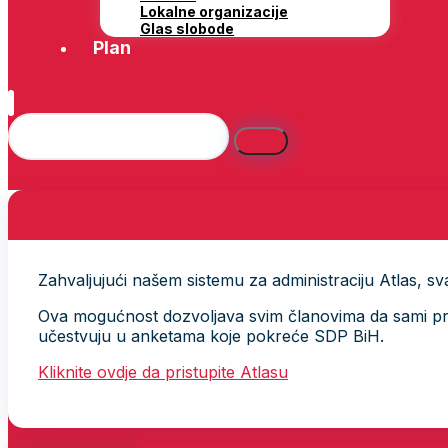
Lokalne organizacije
Glas slobode
Plan
Zahvaljujući našem sistemu za administraciju Atlas, svak
Ova mogućnost dozvoljava svim članovima da sami provj
učestvuju u anketama koje pokreće SDP BiH.
Kliknite ovdje da pristupite Atlasu