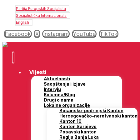
Partija Europskih Socijalista
Socijalistička Internacionala
English
Facebook
X
Instagram
YouTube
TikTok
Vijesti
Aktuelnosti
Saopštenja i izjave
Intervju
Kolumna/Blog
Drugi o nama
Lokalne organizacije
Bosansko-podrinjski Kanton
Hercegovačko-neretvanski kanton
Kanton 10
Kanton Sarajevo
Posavski kanton
Regija Banja Luka