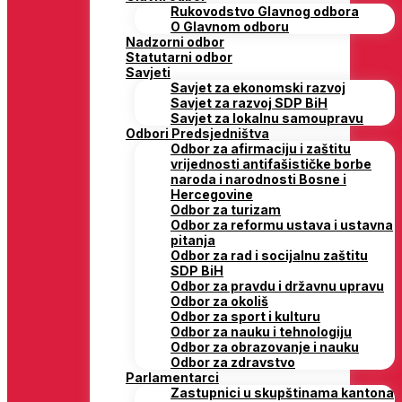
Rukovodstvo Glavnog odbora
O Glavnom odboru
Nadzorni odbor
Statutarni odbor
Savjeti
Savjet za ekonomski razvoj
Savjet za razvoj SDP BiH
Savjet za lokalnu samoupravu
Odbori Predsjedništva
Odbor za afirmaciju i zaštitu
vrijednosti antifašističke borbe
naroda i narodnosti Bosne i
Hercegovine
Odbor za turizam
Odbor za reformu ustava i ustavna
pitanja
Odbor za rad i socijalnu zaštitu
SDP BiH
Odbor za pravdu i državnu upravu
Odbor za okoliš
Odbor za sport i kulturu
Odbor za nauku i tehnologiju
Odbor za obrazovanje i nauku
Odbor za zdravstvo
Parlamentarci
Zastupnici u skupštinama kantona