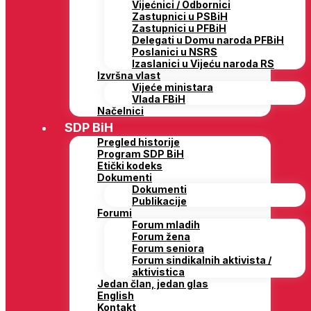
Vijećnici / Odbornici
Zastupnici u PSBiH
Zastupnici u PFBiH
Delegati u Domu naroda PFBiH
Poslanici u NSRS
Izaslanici u Vijeću naroda RS
Izvršna vlast
Vijeće ministara
Vlada FBiH
Načelnici
SDP BiH
Pregled historije
Program SDP BiH
Etički kodeks
Dokumenti
Dokumenti
Publikacije
Forumi
Forum mladih
Forum žena
Forum seniora
Forum sindikalnih aktivista /
aktivistica
Jedan član, jedan glas
English
Kontakt