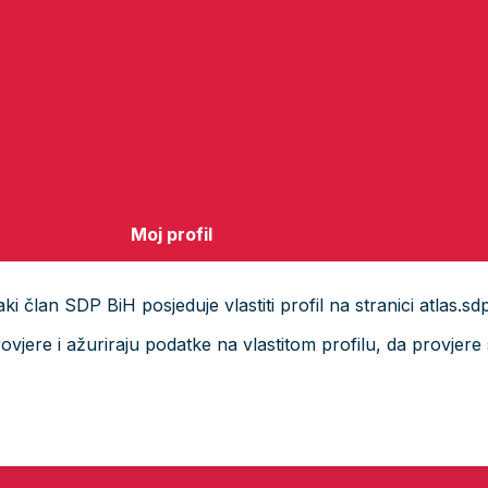
Moj profil
i član SDP BiH posjeduje vlastiti profil na stranici atlas.sd
ere i ažuriraju podatke na vlastitom profilu, da provjere s