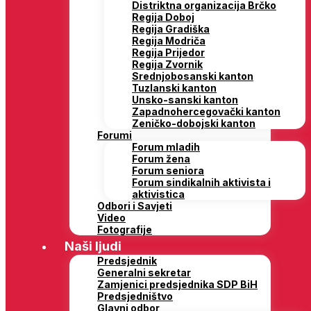
Distriktna organizacija Brčko
Regija Doboj
Regija Gradiška
Regija Modriča
Regija Prijedor
Regija Zvornik
Srednjobosanski kanton
Tuzlanski kanton
Unsko-sanski kanton
Zapadnohercegovački kanton
Zeničko-dobojski kanton
Forumi
Forum mladih
Forum žena
Forum seniora
Forum sindikalnih aktivista i
aktivistica
Odbori i Savjeti
Video
Fotografije
Naši ljudi
Predsjednik
Generalni sekretar
Zamjenici predsjednika SDP BiH
Predsjedništvo
Glavni odbor