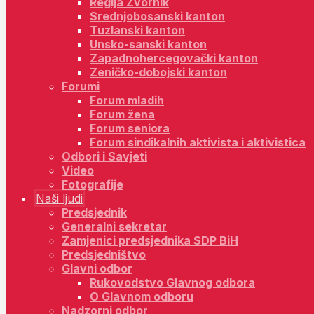
Regija Zvornik
Srednjobosanski kanton
Tuzlanski kanton
Unsko-sanski kanton
Zapadnohercegovački kanton
Zeničko-dobojski kanton
Forumi
Forum mladih
Forum žena
Forum seniora
Forum sindikalnih aktivista i aktivistica
Odbori i Savjeti
Video
Fotografije
Naši ljudi
Predsjednik
Generalni sekretar
Zamjenici predsjednika SDP BiH
Predsjedništvo
Glavni odbor
Rukovodstvo Glavnog odbora
O Glavnom odboru
Nadzorni odbor