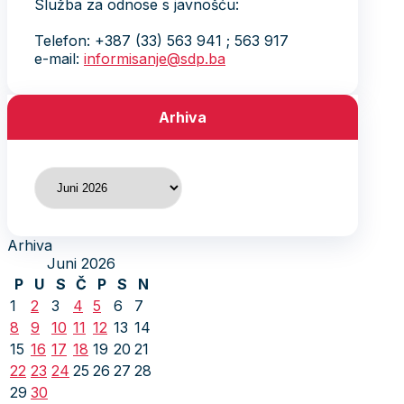
Služba za odnose s javnošću:
Telefon: +387 (33) 563 941 ; 563 917
e-mail:
informisanje@sdp.ba
Arhiva
Arhiva
Arhiva
Juni 2026
P
U
S
Č
P
S
N
1
2
3
4
5
6
7
8
9
10
11
12
13
14
15
16
17
18
19
20
21
22
23
24
25
26
27
28
29
30