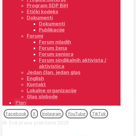
Program SDP BiH
Etički kodeks
Dokumenti
Dokumenti
Publikacije
Forumi
Forum mladih
Forum žena
Forum seniora
Forum sindikalnih aktivista /
aktivistica
Jedan član, jedan glas
English
Kontakt
Lokalne organizacije
Glas slobode
Plan
Facebook
X
Instagram
YouTube
TikTok
© Sva prava pridržana 2026