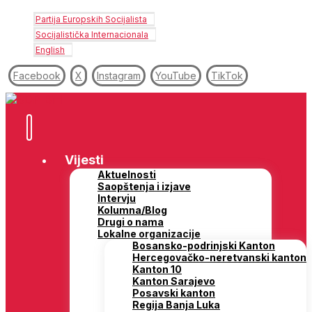
Partija Europskih Socijalista
Socijalistička Internacionala
English
Facebook
X
Instagram
YouTube
TikTok
Vijesti
Aktuelnosti
Saopštenja i izjave
Intervju
Kolumna/Blog
Drugi o nama
Lokalne organizacije
Bosansko-podrinjski Kanton
Hercegovačko-neretvanski kanton
Kanton 10
Kanton Sarajevo
Posavski kanton
Regija Banja Luka