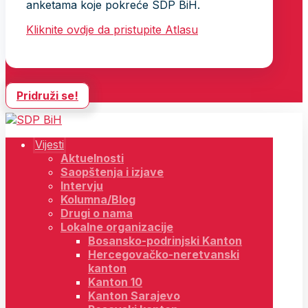
anketama koje pokreće SDP BiH.
Kliknite ovdje da pristupite Atlasu
Pridruži se!
Vijesti
Aktuelnosti
Saopštenja i izjave
Intervju
Kolumna/Blog
Drugi o nama
Lokalne organizacije
Bosansko-podrinjski Kanton
Hercegovačko-neretvanski
kanton
Kanton 10
Kanton Sarajevo