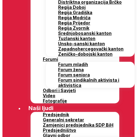
Distriktna organizacija Brčko
Regija Doboj
Regija Gradiška
Regija Modriča
Regija Prijedor
Regija Zvornik
Srednjobosanski kanton
Tuzlanski kanton
Unsko-sanski kanton
Zapadnohercegovački kanton
Zeničko-dobojski kanton
Forumi
Forum mladih
Forum žena
Forum seniora
Forum sindikalnih aktivista i
aktivistica
Odbori i Savjeti
Video
Fotografije
Naši ljudi
Predsjednik
Generalni sekretar
Zamjenici predsjednika SDP BiH
Predsjedništvo
Glavni odbor