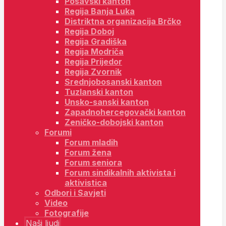
Posavski kanton
Regija Banja Luka
Distriktna organizacija Brčko
Regija Doboj
Regija Gradiška
Regija Modriča
Regija Prijedor
Regija Zvornik
Srednjobosanski kanton
Tuzlanski kanton
Unsko-sanski kanton
Zapadnohercegovački kanton
Zeničko-dobojski kanton
Forumi
Forum mladih
Forum žena
Forum seniora
Forum sindikalnih aktivista i
aktivistica
Odbori i Savjeti
Video
Fotografije
Naši ljudi