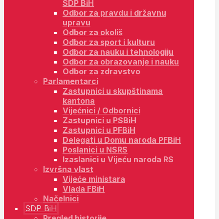
SDP BiH
Odbor za pravdu i državnu
upravu
Odbor za okoliš
Odbor za sport i kulturu
Odbor za nauku i tehnologiju
Odbor za obrazovanje i nauku
Odbor za zdravstvo
Parlamentarci
Zastupnici u skupštinama
kantona
Vijećnici / Odbornici
Zastupnici u PSBiH
Zastupnici u PFBiH
Delegati u Domu naroda PFBiH
Poslanici u NSRS
Izaslanici u Vijeću naroda RS
Izvršna vlast
Vijeće ministara
Vlada FBiH
Načelnici
SDP BiH
Pregled historije