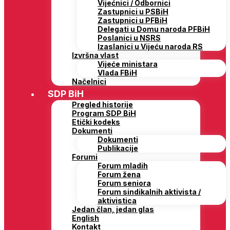
Vijećnici / Odbornici
Zastupnici u PSBiH
Zastupnici u PFBiH
Delegati u Domu naroda PFBiH
Poslanici u NSRS
Izaslanici u Vijeću naroda RS
Izvršna vlast
Vijeće ministara
Vlada FBiH
Načelnici
SDP BiH
Pregled historije
Program SDP BiH
Etički kodeks
Dokumenti
Dokumenti
Publikacije
Forumi
Forum mladih
Forum žena
Forum seniora
Forum sindikalnih aktivista /
aktivistica
Jedan član, jedan glas
English
Kontakt