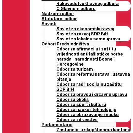
Rukovodstvo Glavnog odbora
O Glavnom odboru
Nadzorni odbor
Statutarni odbor
Savjeti
Savjet za ekonomski razvoj
Savjet za razvoj SDP BiH
Savjet za lokalnu samoupravu
Odbori Predsjedništva
Odbor za afirmaciju i zaštitu
vrijednosti antifašističke borbe
naroda i narodnosti Bosne i
Hercegovine
Odbor za turizam
Odbor za reformu ustava i ustavna
pitanja
Odbor za rad i socijalnu zaštitu
SDP BiH
Odbor za pravdu i državnu upravu
Odbor za okoliš
Odbor za sport i kulturu
Odbor za nauku i tehnologiju
Odbor za obrazovanje i nauku
Odbor za zdravstvo
Parlamentarci
Zastupnici u skupštinama kantona