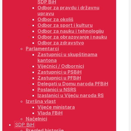
SDP BiH
Odbor za pravdu i državnu
upravu
Odbor za okoliš
Odbor za sport i kulturu
Odbor za nauku i tehnologiju
Odbor za obrazovanje i nauku
Odbor za zdravstvo
Parlamentarci
Zastupnici u skupštinama
kantona
Vijećnici / Odbornici
Zastupnici u PSBiH
Zastupnici u PFBiH
Delegati u Domu naroda PFBiH
Poslanici u NSRS
Izaslanici u Vijeću naroda RS
Izvršna vlast
Vijeće ministara
Vlada FBiH
Načelnici
SDP BiH
Pregled historije