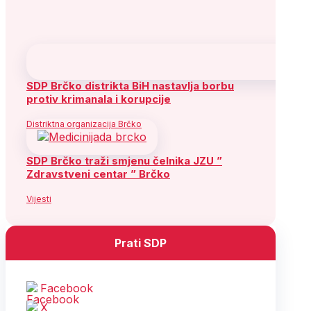
SDP Brčko distrikta BiH nastavlja borbu
protiv krimanala i korupcije
Distriktna organizacija Brčko
SDP Brčko traži smjenu čelnika JZU ”
Zdravstveni centar ” Brčko
Vijesti
Prati SDP
Facebook
X