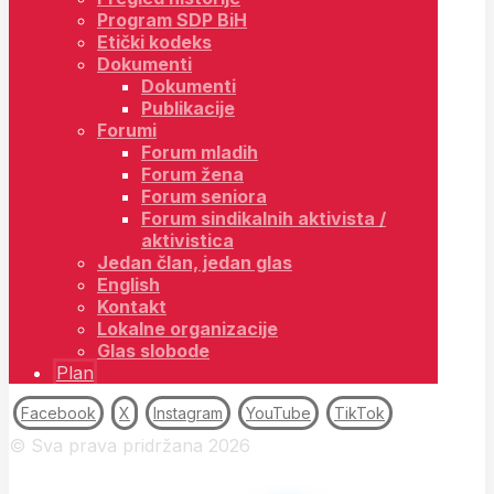
Program SDP BiH
Etički kodeks
Dokumenti
Dokumenti
Publikacije
Forumi
Forum mladih
Forum žena
Forum seniora
Forum sindikalnih aktivista /
aktivistica
Jedan član, jedan glas
English
Kontakt
Lokalne organizacije
Glas slobode
Plan
Facebook
X
Instagram
YouTube
TikTok
© Sva prava pridržana 2026