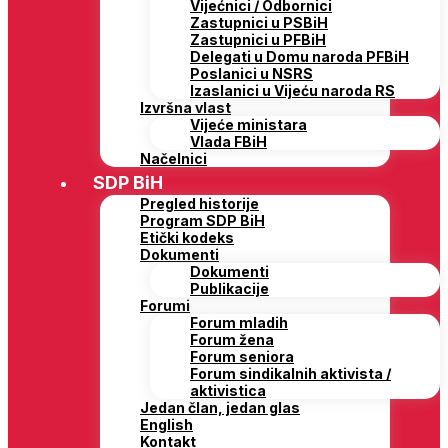
Vijećnici / Odbornici
Zastupnici u PSBiH
Zastupnici u PFBiH
Delegati u Domu naroda PFBiH
Poslanici u NSRS
Izaslanici u Vijeću naroda RS
Izvršna vlast
Vijeće ministara
Vlada FBiH
Načelnici
SDP BiH
Pregled historije
Program SDP BiH
Etički kodeks
Dokumenti
Dokumenti
Publikacije
Forumi
Forum mladih
Forum žena
Forum seniora
Forum sindikalnih aktivista /
aktivistica
Jedan član, jedan glas
English
Kontakt