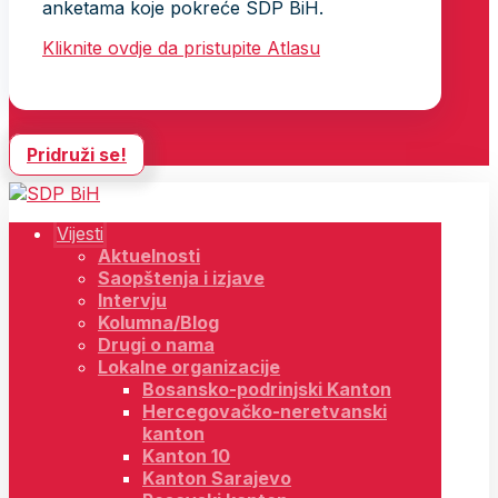
anketama koje pokreće SDP BiH.
Kliknite ovdje da pristupite Atlasu
Pridruži se!
Vijesti
Aktuelnosti
Saopštenja i izjave
Intervju
Kolumna/Blog
Drugi o nama
Lokalne organizacije
Bosansko-podrinjski Kanton
Hercegovačko-neretvanski
kanton
Kanton 10
Kanton Sarajevo