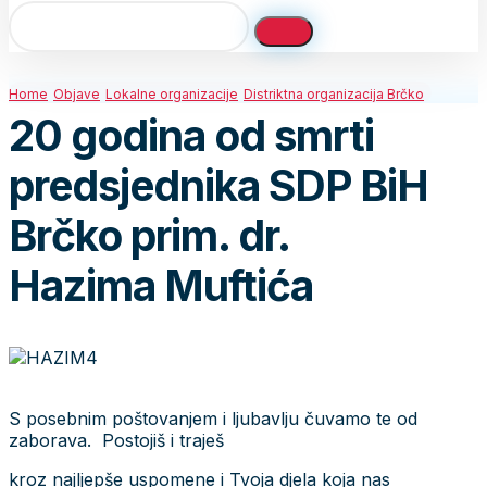
Home
Objave
Lokalne organizacije
Distriktna organizacija Brčko
20 godina od smrti
predsjednika SDP BiH
Brčko prim. dr.
Hazima Muftića
S posebnim poštovanjem i ljubavlju čuvamo te od
zaborava. Postojiš i traješ
kroz najljepše uspomene i Tvoja djela koja nas