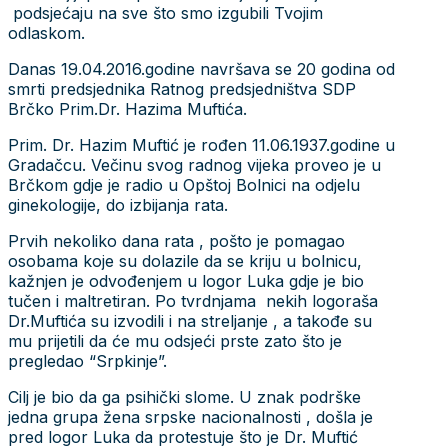
podsjećaju na sve što smo izgubili Tvojim
odlaskom.
Danas 19.04.2016.godine navršava se 20 godina od
smrti predsjednika Ratnog predsjedništva SDP
Brčko Prim.Dr. Hazima Muftića.
Prim. Dr. Hazim Muftić je rođen 11.06.1937.godine u
Gradačcu. Večinu svog radnog vijeka proveo je u
Brčkom gdje je radio u Opštoj Bolnici na odjelu
ginekologije, do izbijanja rata.
Prvih nekoliko dana rata , pošto je pomagao
osobama koje su dolazile da se kriju u bolnicu,
kažnjen je odvođenjem u logor Luka gdje je bio
tučen i maltretiran. Po tvrdnjama nekih logoraša
Dr.Muftića su izvodili i na streljanje , a takođe su
mu prijetili da će mu odsjeći prste zato što je
pregledao “Srpkinje”.
Cilj je bio da ga psihički slome. U znak podrške
jedna grupa žena srpske nacionalnosti , došla je
pred logor Luka da protestuje što je Dr. Muftić