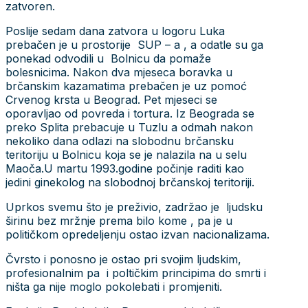
zatvoren.
Poslije sedam dana zatvora u logoru Luka
prebačen je u prostorije SUP – a , a odatle su ga
ponekad odvodili u Bolnicu da pomaže
bolesnicima. Nakon dva mjeseca boravka u
brčanskim kazamatima prebačen je uz pomoć
Crvenog krsta u Beograd. Pet mjeseci se
oporavljao od povreda i tortura. Iz Beograda se
preko Splita prebacuje u Tuzlu a odmah nakon
nekoliko dana odlazi na slobodnu brčansku
teritoriju u Bolnicu koja se je nalazila na u selu
Maoča.U martu 1993.godine počinje raditi kao
jedini ginekolog na slobodnoj brčanskoj teritoriji.
Uprkos svemu što je preživio, zadržao je ljudsku
širinu bez mržnje prema bilo kome , pa je u
političkom opredeljenju ostao izvan nacionalizama.
Čvrsto i ponosno je ostao pri svojim ljudskim,
profesionalnim pa i poltičkim principima do smrti i
ništa ga nije moglo pokolebati i promjeniti.