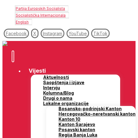
Partija Europskih Socijalista
Socijalistička Internacionala
English
Facebook
X
Instagram
YouTube
TikTok
Vijesti
Aktuelnosti
Saopštenja i izjave
Intervju
Kolumna/Blog
Drugi o nama
Lokalne organizacije
Bosansko-podrinjski Kanton
Hercegovačko-neretvanski kanton
Kanton 10
Kanton Sarajevo
Posavski kanton
Regija Banja Luka