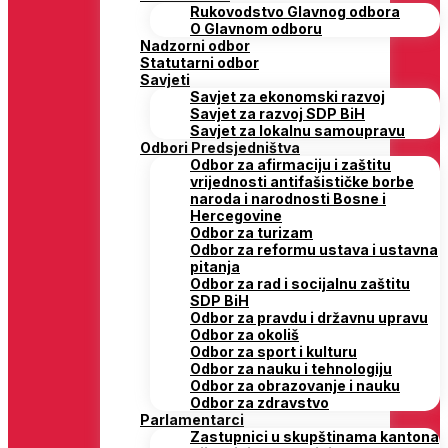
Rukovodstvo Glavnog odbora
O Glavnom odboru
Nadzorni odbor
Statutarni odbor
Savjeti
Savjet za ekonomski razvoj
Savjet za razvoj SDP BiH
Savjet za lokalnu samoupravu
Odbori Predsjedništva
Odbor za afirmaciju i zaštitu
vrijednosti antifašističke borbe
naroda i narodnosti Bosne i
Hercegovine
Odbor za turizam
Odbor za reformu ustava i ustavna
pitanja
Odbor za rad i socijalnu zaštitu
SDP BiH
Odbor za pravdu i državnu upravu
Odbor za okoliš
Odbor za sport i kulturu
Odbor za nauku i tehnologiju
Odbor za obrazovanje i nauku
Odbor za zdravstvo
Parlamentarci
Zastupnici u skupštinama kantona