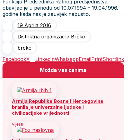
Funkciju Predsjednika Ratnog predsjedništva
obavljao je u periodu od 10.07.1994 – 19.04.1996.
godine kada nas je zauvijek napustio.
19 Aprila 2016
Distriktna organizacija Brčko
brcko
Facebook
X
Linkedin
Whatsapp
Email
Print
Shortlink
Možda vas zanima
Armija Republike Bosne i Hercegovine
branila je univerzalne ljudske i
civilizacijske vrijednosti
Vijesti