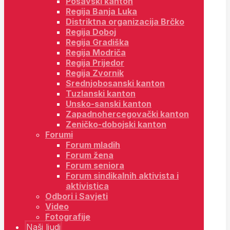
Posavski kanton
Regija Banja Luka
Distriktna organizacija Brčko
Regija Doboj
Regija Gradiška
Regija Modriča
Regija Prijedor
Regija Zvornik
Srednjobosanski kanton
Tuzlanski kanton
Unsko-sanski kanton
Zapadnohercegovački kanton
Zeničko-dobojski kanton
Forumi
Forum mladih
Forum žena
Forum seniora
Forum sindikalnih aktivista i
aktivistica
Odbori i Savjeti
Video
Fotografije
Naši ljudi