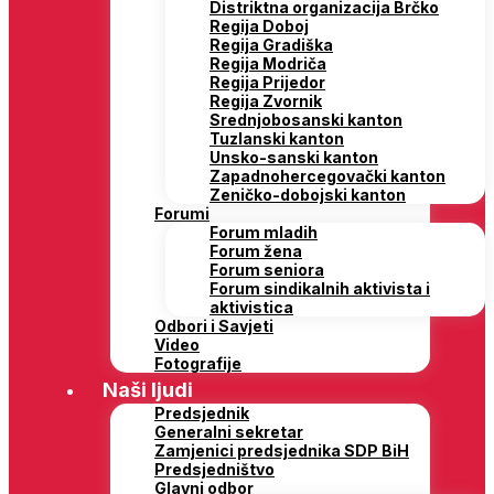
Distriktna organizacija Brčko
Regija Doboj
Regija Gradiška
Regija Modriča
Regija Prijedor
Regija Zvornik
Srednjobosanski kanton
Tuzlanski kanton
Unsko-sanski kanton
Zapadnohercegovački kanton
Zeničko-dobojski kanton
Forumi
Forum mladih
Forum žena
Forum seniora
Forum sindikalnih aktivista i
aktivistica
Odbori i Savjeti
Video
Fotografije
Naši ljudi
Predsjednik
Generalni sekretar
Zamjenici predsjednika SDP BiH
Predsjedništvo
Glavni odbor