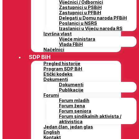
Vijećnici / Odbornici
Zastupnici u PSBiH
Zastupnici u PFBiH
Delegati u Domu naroda PFBiH
Poslanici u NSRS
Izaslanici u Vijeću naroda RS
Izvršna vlast
Vijeće ministara
Vlada FBiH
Načelnici
SDP BiH
Pregled historije
Program SDP BiH
Etički kodeks
Dokumenti
Dokumenti
Publikacije
Forumi
Forum mladih
Forum žena
Forum seniora
Forum sindikalnih aktivista /
aktivistica
Jedan član, jedan glas
English
Kontakt