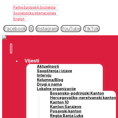
Partija Europskih Socijalista
Socijalistička Internacionala
English
Facebook
X
Instagram
YouTube
TikTok
Vijesti
Aktuelnosti
Saopštenja i izjave
Intervju
Kolumna/Blog
Drugi o nama
Lokalne organizacije
Bosansko-podrinjski Kanton
Hercegovačko-neretvanski kanton
Kanton 10
Kanton Sarajevo
Posavski kanton
Regija Banja Luka