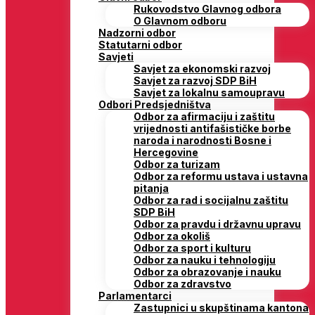
Rukovodstvo Glavnog odbora
O Glavnom odboru
Nadzorni odbor
Statutarni odbor
Savjeti
Savjet za ekonomski razvoj
Savjet za razvoj SDP BiH
Savjet za lokalnu samoupravu
Odbori Predsjedništva
Odbor za afirmaciju i zaštitu
vrijednosti antifašističke borbe
naroda i narodnosti Bosne i
Hercegovine
Odbor za turizam
Odbor za reformu ustava i ustavna
pitanja
Odbor za rad i socijalnu zaštitu
SDP BiH
Odbor za pravdu i državnu upravu
Odbor za okoliš
Odbor za sport i kulturu
Odbor za nauku i tehnologiju
Odbor za obrazovanje i nauku
Odbor za zdravstvo
Parlamentarci
Zastupnici u skupštinama kantona