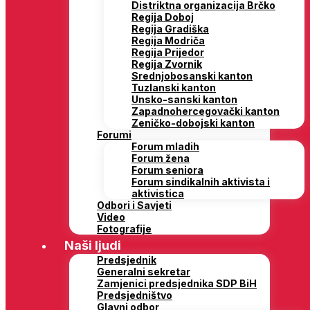
Distriktna organizacija Brčko
Regija Doboj
Regija Gradiška
Regija Modriča
Regija Prijedor
Regija Zvornik
Srednjobosanski kanton
Tuzlanski kanton
Unsko-sanski kanton
Zapadnohercegovački kanton
Zeničko-dobojski kanton
Forumi
Forum mladih
Forum žena
Forum seniora
Forum sindikalnih aktivista i
aktivistica
Odbori i Savjeti
Video
Fotografije
Naši ljudi
Predsjednik
Generalni sekretar
Zamjenici predsjednika SDP BiH
Predsjedništvo
Glavni odbor