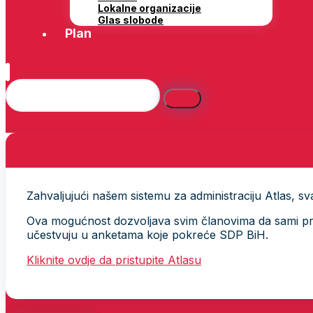
Lokalne organizacije
Glas slobode
Plan
Zahvaljujući našem sistemu za administraciju Atlas, svak
Ova mogućnost dozvoljava svim članovima da sami provj
učestvuju u anketama koje pokreće SDP BiH.
Kliknite ovdje da pristupite Atlasu