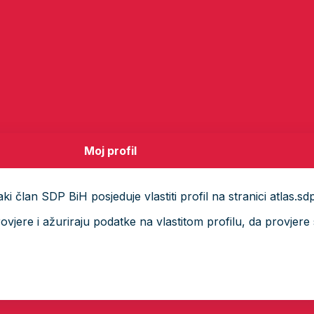
Moj profil
i član SDP BiH posjeduje vlastiti profil na stranici atlas.sd
ere i ažuriraju podatke na vlastitom profilu, da provjere s