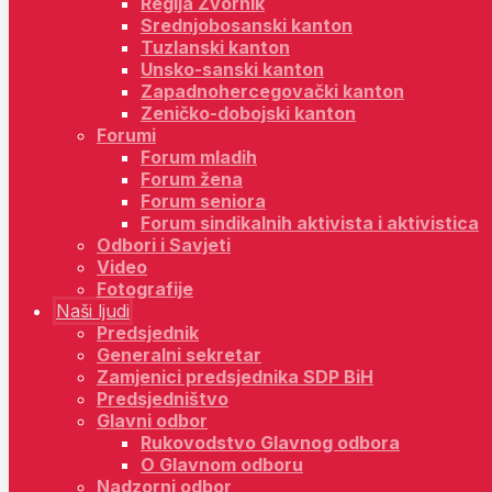
Regija Zvornik
Srednjobosanski kanton
Tuzlanski kanton
Unsko-sanski kanton
Zapadnohercegovački kanton
Zeničko-dobojski kanton
Forumi
Forum mladih
Forum žena
Forum seniora
Forum sindikalnih aktivista i aktivistica
Odbori i Savjeti
Video
Fotografije
Naši ljudi
Predsjednik
Generalni sekretar
Zamjenici predsjednika SDP BiH
Predsjedništvo
Glavni odbor
Rukovodstvo Glavnog odbora
O Glavnom odboru
Nadzorni odbor